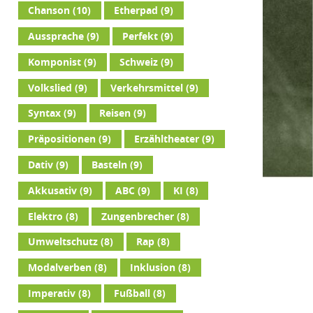
Chanson
(10)
Etherpad
(9)
Aussprache
(9)
Perfekt
(9)
Komponist
(9)
Schweiz
(9)
Volkslied
(9)
Verkehrsmittel
(9)
Syntax
(9)
Reisen
(9)
Präpositionen
(9)
Erzähltheater
(9)
Dativ
(9)
Basteln
(9)
Akkusativ
(9)
ABC
(9)
KI
(8)
Elektro
(8)
Zungenbrecher
(8)
Umweltschutz
(8)
Rap
(8)
Modalverben
(8)
Inklusion
(8)
Imperativ
(8)
Fußball
(8)