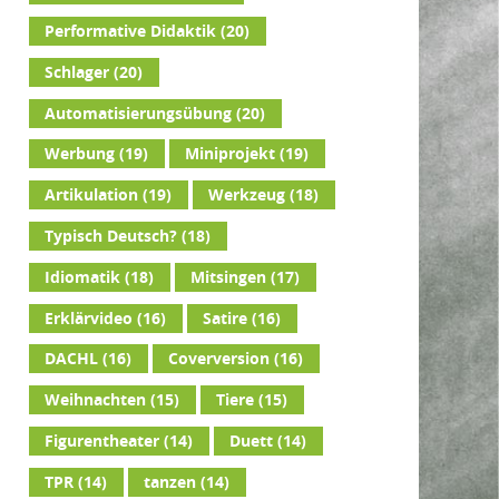
Performative Didaktik
(20)
Schlager
(20)
Automatisierungsübung
(20)
Werbung
(19)
Miniprojekt
(19)
Artikulation
(19)
Werkzeug
(18)
Typisch Deutsch?
(18)
Idiomatik
(18)
Mitsingen
(17)
Erklärvideo
(16)
Satire
(16)
DACHL
(16)
Coverversion
(16)
Weihnachten
(15)
Tiere
(15)
Figurentheater
(14)
Duett
(14)
TPR
(14)
tanzen
(14)