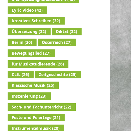
Lyric Video
(42)
kreatives Schreiben
(32)
Übersetzung
(32)
Diktat
(32)
Berlin
(30)
Österreich
(27)
Bewegungslied
(27)
für Musikstudierende
(26)
CLIL
(26)
Zeitgeschichte
(25)
Klassische Musik
(25)
Inszenierung
(23)
Sach- und Fachunterricht
(22)
Feste und Feiertage
(21)
Instrumentalmusik
(20)