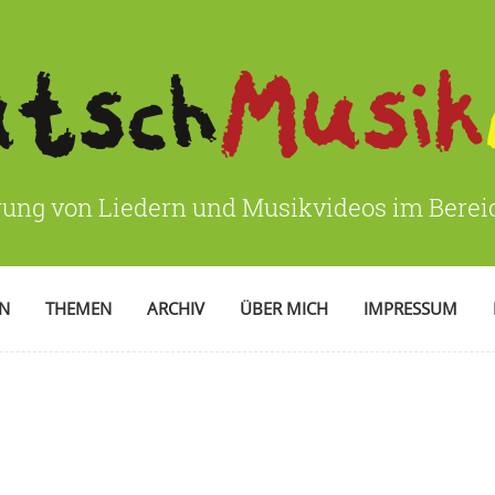
rung von Liedern und Musikvideos im Bere
EN
THEMEN
ARCHIV
ÜBER MICH
IMPRESSUM