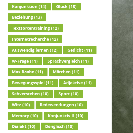
Konjunktion
(14)
Glück
(13)
Beziehung
(13)
Textsortentraining
(12)
Internetrecherche
(12)
Auswendig lernen
(12)
Gedicht
(11)
W-Frage
(11)
Sprachvergleich
(11)
Max Raabe
(11)
Märchen
(11)
Bewegungsspiel
(11)
Adjektive
(11)
Sehverstehen
(10)
Sport
(10)
Witz
(10)
Redewendungen
(10)
Memory
(10)
Konjunktiv II
(10)
Dialekt
(10)
Denglisch
(10)