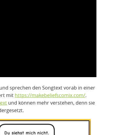
und sprechen den Songtext vorab in einer
ert mit
https://makebeliefscomix.com/
.
ext
und können mehr verstehen, denn sie
dergesetzt.