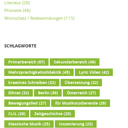
Literatur
(28)
Phonetik
(48)
Wortschatz / Redewendungen
(115)
SCHLAGWORTE
Primarbereich
(67)
Sekundarbereich
(49)
Mehrsprachigkeitsdidaktik
(45)
Lyric Video
(42)
kreatives Schreiben
(32)
Übersetzung
(32)
Diktat
(32)
Berlin
(30)
Österreich
(27)
Bewegungslied
(27)
für Musikstudierende
(26)
CLIL
(26)
Zeitgeschichte
(25)
Klassische Musik
(25)
Inszenierung
(23)