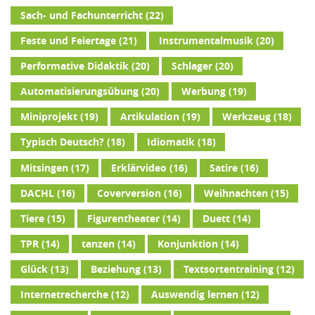
Sach- und Fachunterricht
(22)
Feste und Feiertage
(21)
Instrumentalmusik
(20)
Performative Didaktik
(20)
Schlager
(20)
Automatisierungsübung
(20)
Werbung
(19)
Miniprojekt
(19)
Artikulation
(19)
Werkzeug
(18)
Typisch Deutsch?
(18)
Idiomatik
(18)
Mitsingen
(17)
Erklärvideo
(16)
Satire
(16)
DACHL
(16)
Coverversion
(16)
Weihnachten
(15)
Tiere
(15)
Figurentheater
(14)
Duett
(14)
TPR
(14)
tanzen
(14)
Konjunktion
(14)
Glück
(13)
Beziehung
(13)
Textsortentraining
(12)
Internetrecherche
(12)
Auswendig lernen
(12)