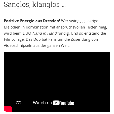
Sanglos, klanglos …
Positive Energie aus Dresden!
Wer swingige, jazzige
Melodien in Kombination mit anspruchsvollen Texten mag,
wird beim DUO
Hand in Hand
fündig. Und so entstand die
Filmcollage: Das Duo bat Fans um die Zusendung von
Videoschnipseln aus der ganzen Welt.