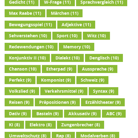
Gedicht
(11)
W-Frage
(11)
Sprachvergleich
(11)
Max Raabe
(11)
Märchen
(11)
Bewegungsspiel
(11)
Adjektive
(11)
Sehverstehen
(10)
Sport
(10)
Witz
(10)
Redewendungen
(10)
Memory
(10)
Konjunktiv II
(10)
Dialekt
(10)
Denglisch
(10)
Chanson
(10)
Etherpad
(9)
Aussprache
(9)
Perfekt
(9)
Komponist
(9)
Schweiz
(9)
Volkslied
(9)
Verkehrsmittel
(9)
Syntax
(9)
Reisen
(9)
Präpositionen
(9)
Erzähltheater
(9)
Dativ
(9)
Basteln
(9)
Akkusativ
(9)
ABC
(9)
KI
(8)
Elektro
(8)
Zungenbrecher
(8)
Umweltschutz
(8)
Rap
(8)
Modalverben
(8)