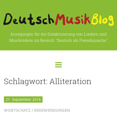
Anregungen für die Didaktisierung von Liedern und
Musikvideos im Bereich "Deutsch als Fremdsprache"
Schlagwort:
Alliteration
21. September 2016
WORTSCHATZ / REDEWENDUNGEN