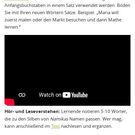
Anfangsbuchstaben in einem Satz verwendet werden. Bilden
Sie mit Ihren neuen Wörtern Sätze. Beispiel: „Maria will
zuerst malen oder den Markt besuchen und dann Mathe
lernen.“
Hör- und Leseverstehen:
Lernende notieren 5-10 Wörter,
die zu den Silben von
Namikas
Namen passen. Wer mag,
kann anschließend im
Text
nachlesen und ergänzen.