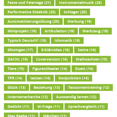
Feste und Feiertage
(21)
Instrumentalmusik
(20)
Performative Didaktik
(20)
Schlager
(20)
Automatisierungsübung
(20)
Werbung
(19)
Miniprojekt
(19)
Artikulation
(19)
Werkzeug
(18)
Typisch Deutsch?
(18)
Idiomatik
(18)
Mitsingen
(17)
Erklärvideo
(16)
Satire
(16)
DACHL
(16)
Coverversion
(16)
Weihnachten
(15)
Tiere
(15)
Figurentheater
(14)
Duett
(14)
TPR
(14)
tanzen
(14)
Konjunktion
(14)
Glück
(13)
Beziehung
(13)
Textsortentraining
(12)
Internetrecherche
(12)
Auswendig lernen
(12)
Gedicht
(11)
W-Frage
(11)
Sprachvergleich
(11)
Max Raabe
(11)
Märchen
(11)