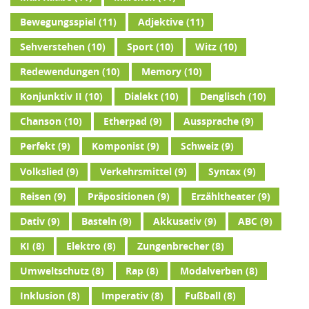
Bewegungsspiel
(11)
Adjektive
(11)
Sehverstehen
(10)
Sport
(10)
Witz
(10)
Redewendungen
(10)
Memory
(10)
Konjunktiv II
(10)
Dialekt
(10)
Denglisch
(10)
Chanson
(10)
Etherpad
(9)
Aussprache
(9)
Perfekt
(9)
Komponist
(9)
Schweiz
(9)
Volkslied
(9)
Verkehrsmittel
(9)
Syntax
(9)
Reisen
(9)
Präpositionen
(9)
Erzähltheater
(9)
Dativ
(9)
Basteln
(9)
Akkusativ
(9)
ABC
(9)
KI
(8)
Elektro
(8)
Zungenbrecher
(8)
Umweltschutz
(8)
Rap
(8)
Modalverben
(8)
Inklusion
(8)
Imperativ
(8)
Fußball
(8)