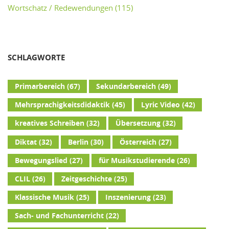
Wortschatz / Redewendungen
(115)
SCHLAGWORTE
Primarbereich
(67)
Sekundarbereich
(49)
Mehrsprachigkeitsdidaktik
(45)
Lyric Video
(42)
kreatives Schreiben
(32)
Übersetzung
(32)
Diktat
(32)
Berlin
(30)
Österreich
(27)
Bewegungslied
(27)
für Musikstudierende
(26)
CLIL
(26)
Zeitgeschichte
(25)
Klassische Musik
(25)
Inszenierung
(23)
Sach- und Fachunterricht
(22)