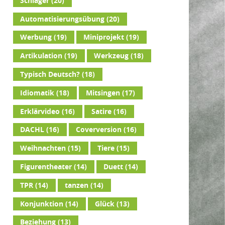
Schlager
(20)
Automatisierungsübung
(20)
Werbung
(19)
Miniprojekt
(19)
Artikulation
(19)
Werkzeug
(18)
Typisch Deutsch?
(18)
Idiomatik
(18)
Mitsingen
(17)
Erklärvideo
(16)
Satire
(16)
DACHL
(16)
Coverversion
(16)
Weihnachten
(15)
Tiere
(15)
Figurentheater
(14)
Duett
(14)
TPR
(14)
tanzen
(14)
Konjunktion
(14)
Glück
(13)
Beziehung
(13)