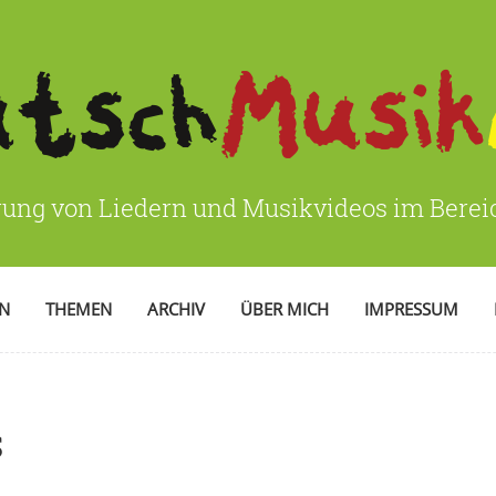
rung von Liedern und Musikvideos im Bere
EN
THEMEN
ARCHIV
ÜBER MICH
IMPRESSUM
s