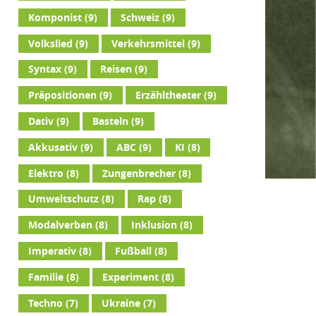
Komponist
(9)
Schweiz
(9)
Volkslied
(9)
Verkehrsmittel
(9)
Syntax
(9)
Reisen
(9)
Präpositionen
(9)
Erzähltheater
(9)
Dativ
(9)
Basteln
(9)
Akkusativ
(9)
ABC
(9)
KI
(8)
Elektro
(8)
Zungenbrecher
(8)
Umweltschutz
(8)
Rap
(8)
Modalverben
(8)
Inklusion
(8)
Imperativ
(8)
Fußball
(8)
Familie
(8)
Experiment
(8)
Techno
(7)
Ukraine
(7)