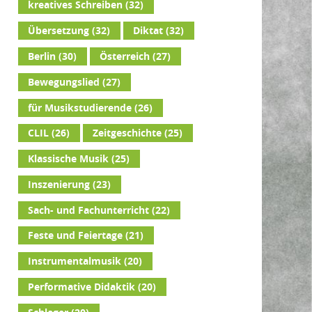
kreatives Schreiben
(32)
Übersetzung
(32)
Diktat
(32)
Berlin
(30)
Österreich
(27)
Bewegungslied
(27)
für Musikstudierende
(26)
CLIL
(26)
Zeitgeschichte
(25)
Klassische Musik
(25)
Inszenierung
(23)
Sach- und Fachunterricht
(22)
Feste und Feiertage
(21)
Instrumentalmusik
(20)
Performative Didaktik
(20)