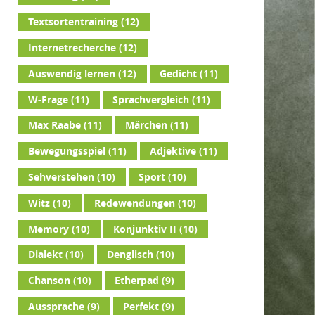
Textsortentraining
(12)
Internetrecherche
(12)
Auswendig lernen
(12)
Gedicht
(11)
W-Frage
(11)
Sprachvergleich
(11)
Max Raabe
(11)
Märchen
(11)
Bewegungsspiel
(11)
Adjektive
(11)
Sehverstehen
(10)
Sport
(10)
Witz
(10)
Redewendungen
(10)
Memory
(10)
Konjunktiv II
(10)
Dialekt
(10)
Denglisch
(10)
Chanson
(10)
Etherpad
(9)
Aussprache
(9)
Perfekt
(9)