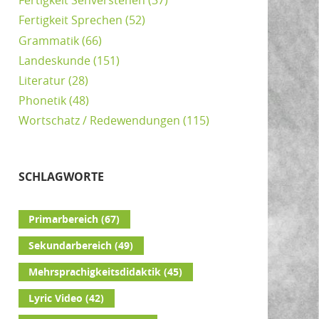
Fertigkeit Sehverstehen
(37)
Fertigkeit Sprechen
(52)
Grammatik
(66)
Landeskunde
(151)
Literatur
(28)
Phonetik
(48)
Wortschatz / Redewendungen
(115)
SCHLAGWORTE
Primarbereich
(67)
Sekundarbereich
(49)
Mehrsprachigkeitsdidaktik
(45)
Lyric Video
(42)