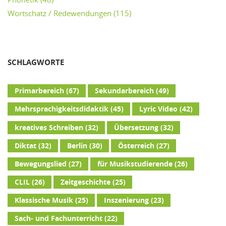
Wortschatz / Redewendungen
(115)
SCHLAGWORTE
Primarbereich
(67)
Sekundarbereich
(49)
Mehrsprachigkeitsdidaktik
(45)
Lyric Video
(42)
kreatives Schreiben
(32)
Übersetzung
(32)
Diktat
(32)
Berlin
(30)
Österreich
(27)
Bewegungslied
(27)
für Musikstudierende
(26)
CLIL
(26)
Zeitgeschichte
(25)
Klassische Musik
(25)
Inszenierung
(23)
Sach- und Fachunterricht
(22)