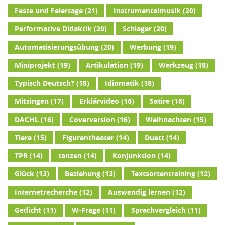
Feste und Feiertage
(21)
Instrumentalmusik
(20)
Performative Didaktik
(20)
Schlager
(20)
Automatisierungsübung
(20)
Werbung
(19)
Miniprojekt
(19)
Artikulation
(19)
Werkzeug
(18)
Typisch Deutsch?
(18)
Idiomatik
(18)
Mitsingen
(17)
Erklärvideo
(16)
Satire
(16)
DACHL
(16)
Coverversion
(16)
Weihnachten
(15)
Tiere
(15)
Figurentheater
(14)
Duett
(14)
TPR
(14)
tanzen
(14)
Konjunktion
(14)
Glück
(13)
Beziehung
(13)
Textsortentraining
(12)
Internetrecherche
(12)
Auswendig lernen
(12)
Gedicht
(11)
W-Frage
(11)
Sprachvergleich
(11)