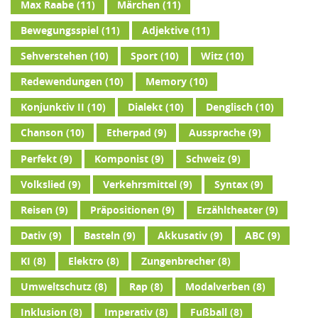
Max Raabe
(11)
Märchen
(11)
Bewegungsspiel
(11)
Adjektive
(11)
Sehverstehen
(10)
Sport
(10)
Witz
(10)
Redewendungen
(10)
Memory
(10)
Konjunktiv II
(10)
Dialekt
(10)
Denglisch
(10)
Chanson
(10)
Etherpad
(9)
Aussprache
(9)
Perfekt
(9)
Komponist
(9)
Schweiz
(9)
Volkslied
(9)
Verkehrsmittel
(9)
Syntax
(9)
Reisen
(9)
Präpositionen
(9)
Erzähltheater
(9)
Dativ
(9)
Basteln
(9)
Akkusativ
(9)
ABC
(9)
KI
(8)
Elektro
(8)
Zungenbrecher
(8)
Umweltschutz
(8)
Rap
(8)
Modalverben
(8)
Inklusion
(8)
Imperativ
(8)
Fußball
(8)