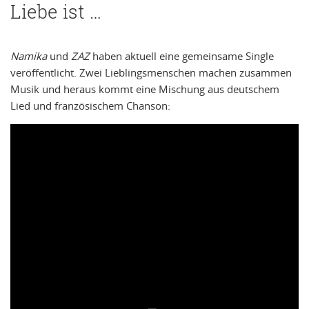
Liebe ist …
Namika
und
ZAZ
haben aktuell eine gemeinsame Single
veröffentlicht. Zwei Lieblingsmenschen machen zusammen
Musik und heraus kommt eine Mischung aus deutschem
Lied und französischem Chanson: