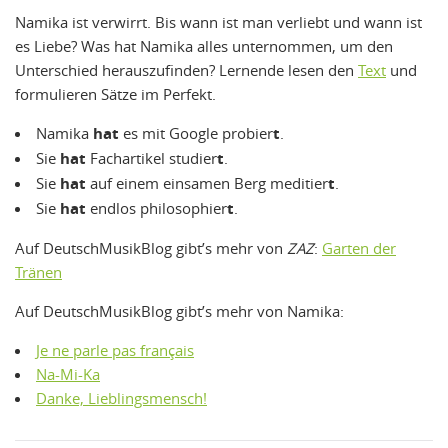
Namika ist verwirrt. Bis wann ist man verliebt und wann ist
es Liebe? Was hat Namika alles unternommen, um den
Unterschied herauszufinden? Lernende lesen den
Text
und
formulieren Sätze im Perfekt.
Namika
hat
es mit Google probier
t
.
Sie
hat
Fachartikel studier
t
.
Sie
hat
auf einem einsamen Berg meditier
t
.
Sie
hat
endlos philosophier
t
.
Auf DeutschMusikBlog gibt’s mehr von
ZAZ
:
Garten der
Tränen
Auf DeutschMusikBlog gibt’s mehr von Namika:
Je ne parle pas français
Na-Mi-Ka
Danke, Lieblingsmensch!