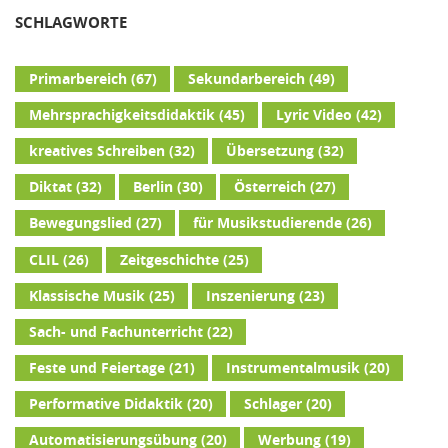
SCHLAGWORTE
Primarbereich
(67)
Sekundarbereich
(49)
Mehrsprachigkeitsdidaktik
(45)
Lyric Video
(42)
kreatives Schreiben
(32)
Übersetzung
(32)
Diktat
(32)
Berlin
(30)
Österreich
(27)
Bewegungslied
(27)
für Musikstudierende
(26)
CLIL
(26)
Zeitgeschichte
(25)
Klassische Musik
(25)
Inszenierung
(23)
Sach- und Fachunterricht
(22)
Feste und Feiertage
(21)
Instrumentalmusik
(20)
Performative Didaktik
(20)
Schlager
(20)
Automatisierungsübung
(20)
Werbung
(19)