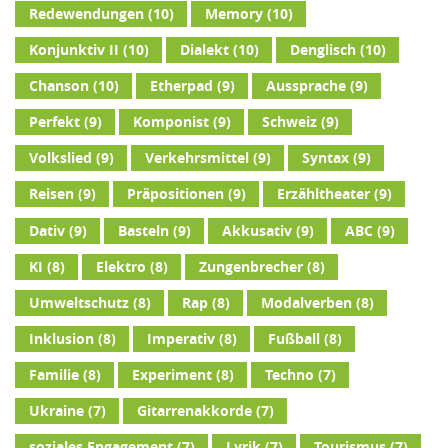
Redewendungen
(10)
Memory
(10)
Konjunktiv II
(10)
Dialekt
(10)
Denglisch
(10)
Chanson
(10)
Etherpad
(9)
Aussprache
(9)
Perfekt
(9)
Komponist
(9)
Schweiz
(9)
Volkslied
(9)
Verkehrsmittel
(9)
Syntax
(9)
Reisen
(9)
Präpositionen
(9)
Erzähltheater
(9)
Dativ
(9)
Basteln
(9)
Akkusativ
(9)
ABC
(9)
KI
(8)
Elektro
(8)
Zungenbrecher
(8)
Umweltschutz
(8)
Rap
(8)
Modalverben
(8)
Inklusion
(8)
Imperativ
(8)
Fußball
(8)
Familie
(8)
Experiment
(8)
Techno
(7)
Ukraine
(7)
Gitarrenakkorde
(7)
soziales Engagement
(7)
Lyrik
(7)
Tourismus
(7)