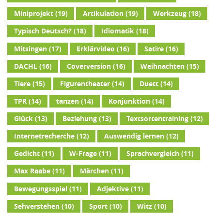
Miniprojekt
(19)
Artikulation
(19)
Werkzeug
(18)
Typisch Deutsch?
(18)
Idiomatik
(18)
Mitsingen
(17)
Erklärvideo
(16)
Satire
(16)
DACHL
(16)
Coverversion
(16)
Weihnachten
(15)
Tiere
(15)
Figurentheater
(14)
Duett
(14)
TPR
(14)
tanzen
(14)
Konjunktion
(14)
Glück
(13)
Beziehung
(13)
Textsortentraining
(12)
Internetrecherche
(12)
Auswendig lernen
(12)
Gedicht
(11)
W-Frage
(11)
Sprachvergleich
(11)
Max Raabe
(11)
Märchen
(11)
Bewegungsspiel
(11)
Adjektive
(11)
Sehverstehen
(10)
Sport
(10)
Witz
(10)