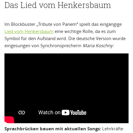
Das Lied vom Henkersbaum
Im Blockbuster „Tribute von Panem“ spielt das eingängige
Lied vom Henkersbaum
eine wichtige Rolle, da es zum
Symbol für den Aufstand wird. Die deutsche Version wurde
eingesungen von Synchronsprecherin
Maria Koschny
:
Sprachbrücken bauen mit aktuellen Songs:
Lehrkräfte