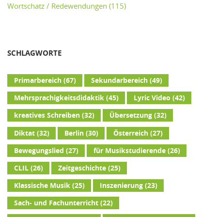
Wortschatz / Redewendungen
(115)
SCHLAGWORTE
Primarbereich
(67)
Sekundarbereich
(49)
Mehrsprachigkeitsdidaktik
(45)
Lyric Video
(42)
kreatives Schreiben
(32)
Übersetzung
(32)
Diktat
(32)
Berlin
(30)
Österreich
(27)
Bewegungslied
(27)
für Musikstudierende
(26)
CLIL
(26)
Zeitgeschichte
(25)
Klassische Musik
(25)
Inszenierung
(23)
Sach- und Fachunterricht
(22)