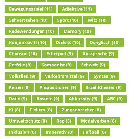
Bewegungsspiel
(11)
Adjektive
(11)
Sehverstehen
(10)
Sport
(10)
Witz
(10)
Redewendungen
(10)
Memory
(10)
Konjunktiv II
(10)
Dialekt
(10)
Denglisch
(10)
Chanson
(10)
Etherpad
(9)
Aussprache
(9)
Perfekt
(9)
Komponist
(9)
Schweiz
(9)
Volkslied
(9)
Verkehrsmittel
(9)
Syntax
(9)
Reisen
(9)
Präpositionen
(9)
Erzähltheater
(9)
Dativ
(9)
Basteln
(9)
Akkusativ
(9)
ABC
(9)
KI
(8)
Elektro
(8)
Zungenbrecher
(8)
Umweltschutz
(8)
Rap
(8)
Modalverben
(8)
Inklusion
(8)
Imperativ
(8)
Fußball
(8)