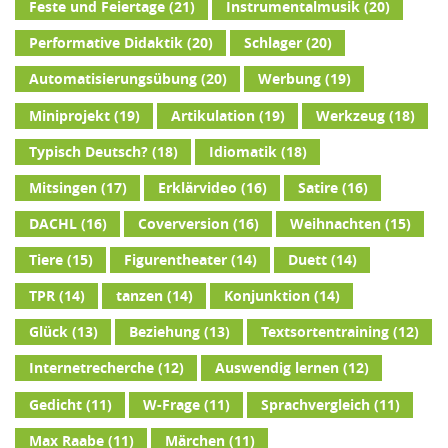
Feste und Feiertage
(21)
Instrumentalmusik
(20)
Performative Didaktik
(20)
Schlager
(20)
Automatisierungsübung
(20)
Werbung
(19)
Miniprojekt
(19)
Artikulation
(19)
Werkzeug
(18)
Typisch Deutsch?
(18)
Idiomatik
(18)
Mitsingen
(17)
Erklärvideo
(16)
Satire
(16)
DACHL
(16)
Coverversion
(16)
Weihnachten
(15)
Tiere
(15)
Figurentheater
(14)
Duett
(14)
TPR
(14)
tanzen
(14)
Konjunktion
(14)
Glück
(13)
Beziehung
(13)
Textsortentraining
(12)
Internetrecherche
(12)
Auswendig lernen
(12)
Gedicht
(11)
W-Frage
(11)
Sprachvergleich
(11)
Max Raabe
(11)
Märchen
(11)