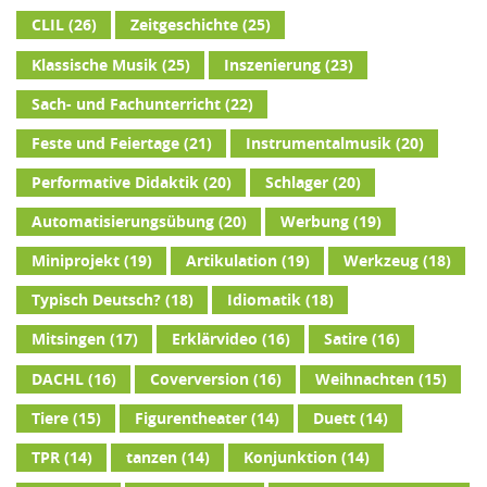
CLIL
(26)
Zeitgeschichte
(25)
Klassische Musik
(25)
Inszenierung
(23)
Sach- und Fachunterricht
(22)
Feste und Feiertage
(21)
Instrumentalmusik
(20)
Performative Didaktik
(20)
Schlager
(20)
Automatisierungsübung
(20)
Werbung
(19)
Miniprojekt
(19)
Artikulation
(19)
Werkzeug
(18)
Typisch Deutsch?
(18)
Idiomatik
(18)
Mitsingen
(17)
Erklärvideo
(16)
Satire
(16)
DACHL
(16)
Coverversion
(16)
Weihnachten
(15)
Tiere
(15)
Figurentheater
(14)
Duett
(14)
TPR
(14)
tanzen
(14)
Konjunktion
(14)