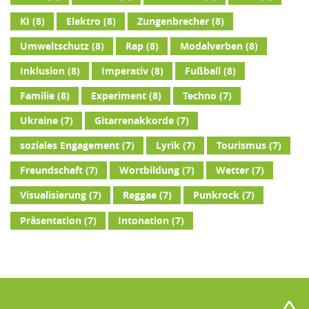
KI
(8)
Elektro
(8)
Zungenbrecher
(8)
Umweltschutz
(8)
Rap
(8)
Modalverben
(8)
Inklusion
(8)
Imperativ
(8)
Fußball
(8)
Familie
(8)
Experiment
(8)
Techno
(7)
Ukraine
(7)
Gitarrenakkorde
(7)
soziales Engagement
(7)
Lyrik
(7)
Tourismus
(7)
Freundschaft
(7)
Wortbildung
(7)
Wetter
(7)
Visualisierung
(7)
Reggae
(7)
Punkrock
(7)
Präsentation
(7)
Intonation
(7)