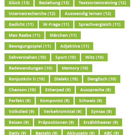
Glück
(13)
Beziehung
(13)
Textsortentraining
(12)
Internetrecherche
(12)
Auswendig lernen
(12)
Gedicht
(11)
W-Frage
(11)
Sprachvergleich
(11)
Max Raabe
(11)
Märchen
(11)
Bewegungsspiel
(11)
Adjektive
(11)
Sehverstehen
(10)
Sport
(10)
Witz
(10)
Redewendungen
(10)
Memory
(10)
Konjunktiv II
(10)
Dialekt
(10)
Denglisch
(10)
Chanson
(10)
Etherpad
(9)
Aussprache
(9)
Perfekt
(9)
Komponist
(9)
Schweiz
(9)
Volkslied
(9)
Verkehrsmittel
(9)
Syntax
(9)
Reisen
(9)
Präpositionen
(9)
Erzähltheater
(9)
Dativ
(9)
Basteln
(9)
Akkusativ
(9)
ABC
(9)