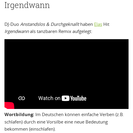
Irgendwann
DJ-Duo
Anstandslos & Durchgeknallt
haben
Elas
Hit
Irgendwann
als tanzbaren Remix aufgelegt:
Wortbildung:
Im Deutschen können einfache Verben (z.B.
schlafen) durch eine Vorsilbe eine neue Bedeutung
bekommen (einschlafen).