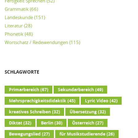
Fertigkeit Sprechen
(52)
Grammatik
(66)
Landeskunde
(151)
Literatur
(28)
Phonetik
(48)
Wortschatz / Redewendungen
(115)
SCHLAGWORTE
Primarbereich
(67)
Sekundarbereich
(49)
Mehrsprachigkeitsdidaktik
(45)
Lyric Video
(42)
kreatives Schreiben
(32)
Übersetzung
(32)
Diktat
(32)
Berlin
(30)
Österreich
(27)
Bewegungslied
(27)
für Musikstudierende
(26)