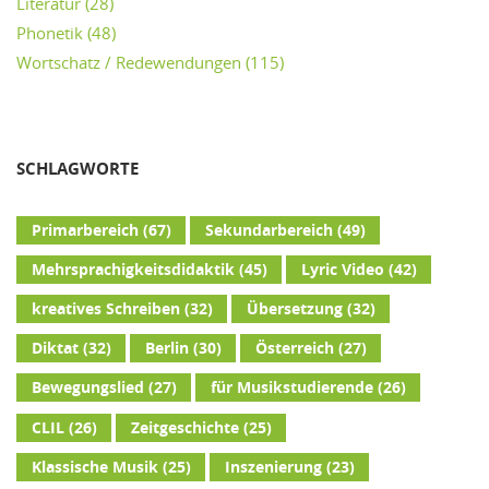
Literatur
(28)
Phonetik
(48)
Wortschatz / Redewendungen
(115)
SCHLAGWORTE
Primarbereich
(67)
Sekundarbereich
(49)
Mehrsprachigkeitsdidaktik
(45)
Lyric Video
(42)
kreatives Schreiben
(32)
Übersetzung
(32)
Diktat
(32)
Berlin
(30)
Österreich
(27)
Bewegungslied
(27)
für Musikstudierende
(26)
CLIL
(26)
Zeitgeschichte
(25)
Klassische Musik
(25)
Inszenierung
(23)