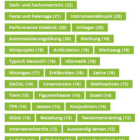
Sach- und Fachunterricht
(22)
Feste und Feiertage
(21)
Instrumentalmusik
(20)
Performative Didaktik
(20)
Schlager
(20)
Automatisierungsübung
(20)
Werbung
(19)
Miniprojekt
(19)
Artikulation
(19)
Werkzeug
(18)
Typisch Deutsch?
(18)
Idiomatik
(18)
Mitsingen
(17)
Erklärvideo
(16)
Satire
(16)
DACHL
(16)
Coverversion
(16)
Weihnachten
(15)
Tiere
(15)
Figurentheater
(14)
Duett
(14)
TPR
(14)
tanzen
(14)
Konjunktion
(14)
Glück
(13)
Beziehung
(13)
Textsortentraining
(12)
Internetrecherche
(12)
Auswendig lernen
(12)