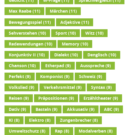
Gedicht
(11)
W-Frage
(11)
Sprachvergleich
(11)
Max Raabe
(11)
Märchen
(11)
Bewegungsspiel
(11)
Adjektive
(11)
Sehverstehen
(10)
Sport
(10)
Witz
(10)
Redewendungen
(10)
Memory
(10)
Konjunktiv II
(10)
Dialekt
(10)
Denglisch
(10)
Chanson
(10)
Etherpad
(9)
Aussprache
(9)
Perfekt
(9)
Komponist
(9)
Schweiz
(9)
Volkslied
(9)
Verkehrsmittel
(9)
Syntax
(9)
Reisen
(9)
Präpositionen
(9)
Erzähltheater
(9)
Dativ
(9)
Basteln
(9)
Akkusativ
(9)
ABC
(9)
KI
(8)
Elektro
(8)
Zungenbrecher
(8)
Umweltschutz
(8)
Rap
(8)
Modalverben
(8)