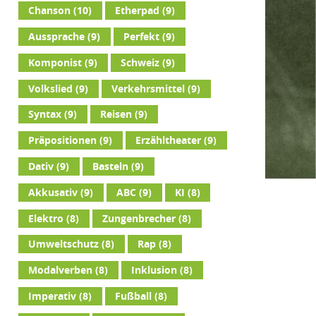
Chanson
(10)
Etherpad
(9)
Aussprache
(9)
Perfekt
(9)
Komponist
(9)
Schweiz
(9)
Volkslied
(9)
Verkehrsmittel
(9)
Syntax
(9)
Reisen
(9)
Präpositionen
(9)
Erzähltheater
(9)
Dativ
(9)
Basteln
(9)
Akkusativ
(9)
ABC
(9)
KI
(8)
Elektro
(8)
Zungenbrecher
(8)
Umweltschutz
(8)
Rap
(8)
Modalverben
(8)
Inklusion
(8)
Imperativ
(8)
Fußball
(8)