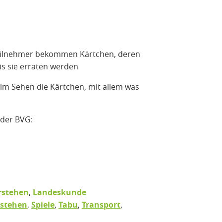
eilnehmer bekommen Kärtchen, deren
is sie erraten werden
m Sehen die Kärtchen, mit allem was
 der BVG:
erstehen
,
Landeskunde
rstehen
,
Spiele
,
Tabu
,
Transport
,