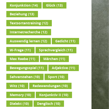
Konjunktion
(14)
Glück
(13)
Beziehung
(13)
Textsortentraining
(12)
Internetrecherche
(12)
Auswendig lernen
(12)
Gedicht
(11)
W-Frage
(11)
Sprachvergleich
(11)
Max Raabe
(11)
Märchen
(11)
Bewegungsspiel
(11)
Adjektive
(11)
Sehverstehen
(10)
Sport
(10)
Witz
(10)
Redewendungen
(10)
Memory
(10)
Konjunktiv II
(10)
Dialekt
(10)
Denglisch
(10)