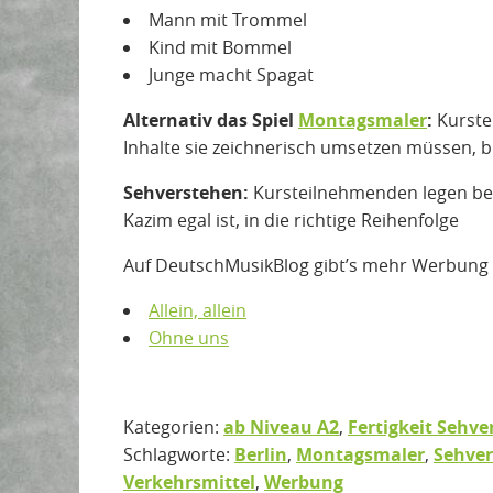
Mann mit Trommel
Kind mit Bommel
Junge macht Spagat
Alternativ das Spiel
Montagsmaler
:
Kurst
Inhalte sie zeichnerisch umsetzen müssen, b
Sehverstehen:
Kursteilnehmenden legen bei
Kazim egal ist, in die richtige Reihenfolge
Auf DeutschMusikBlog gibt’s mehr Werbung
Allein, allein
Ohne uns
Kategorien:
ab Niveau A2
,
Fertigkeit Sehv
Schlagworte:
Berlin
,
Montagsmaler
,
Sehve
Verkehrsmittel
,
Werbung