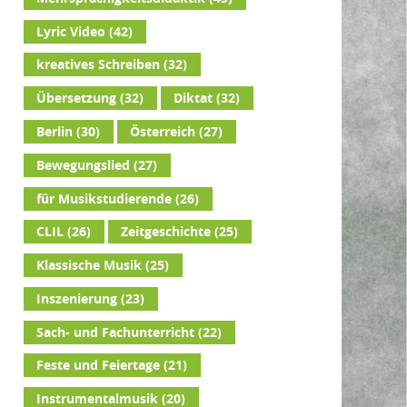
Lyric Video
(42)
kreatives Schreiben
(32)
Übersetzung
(32)
Diktat
(32)
Berlin
(30)
Österreich
(27)
Bewegungslied
(27)
für Musikstudierende
(26)
CLIL
(26)
Zeitgeschichte
(25)
Klassische Musik
(25)
Inszenierung
(23)
Sach- und Fachunterricht
(22)
Feste und Feiertage
(21)
Instrumentalmusik
(20)