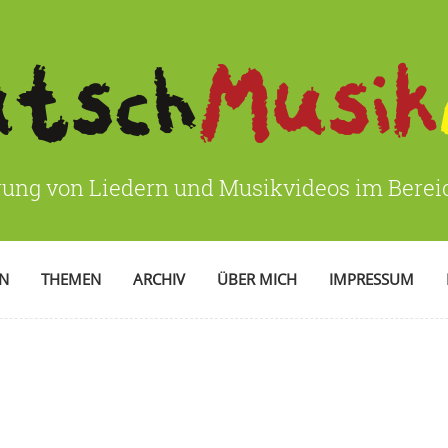
rung von Liedern und Musikvideos im Bere
EN
THEMEN
ARCHIV
ÜBER MICH
IMPRESSUM