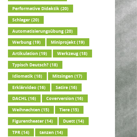
Performative Didaktik
(20)
Schlager
(20)
Automatisierungsübung
(20)
Werbung
(19)
Miniprojekt
(19)
Artikulation
(19)
Werkzeug
(18)
Typisch Deutsch?
(18)
Idiomatik
(18)
Mitsingen
(17)
Erklärvideo
(16)
Satire
(16)
DACHL
(16)
Coverversion
(16)
Weihnachten
(15)
Tiere
(15)
Figurentheater
(14)
Duett
(14)
TPR
(14)
tanzen
(14)