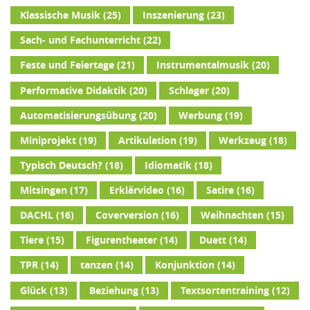
Klassische Musik
(25)
Inszenierung
(23)
Sach- und Fachunterricht
(22)
Feste und Feiertage
(21)
Instrumentalmusik
(20)
Performative Didaktik
(20)
Schlager
(20)
Automatisierungsübung
(20)
Werbung
(19)
Miniprojekt
(19)
Artikulation
(19)
Werkzeug
(18)
Typisch Deutsch?
(18)
Idiomatik
(18)
Mitsingen
(17)
Erklärvideo
(16)
Satire
(16)
DACHL
(16)
Coverversion
(16)
Weihnachten
(15)
Tiere
(15)
Figurentheater
(14)
Duett
(14)
TPR
(14)
tanzen
(14)
Konjunktion
(14)
Glück
(13)
Beziehung
(13)
Textsortentraining
(12)