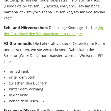
Muttersprachen der Kinder übersetzen, z.B. auf Türkisch.
„Hendekte bir tavsan, uyuyordu, uyuyordu, Tavsan bana
baksana, Yakismiyorbu sana, Tavsan kaç, tavsan kaç, tavsan
kaç!“
Seh- und Hörverstehen:
Die lustige Kindergeschichte
Wie
der Osterhase den Weihnachtsmann reinlegte
A2-Grammatik:
Die Lehrkraft versteckt Ostereier im Raum
und lässt raten, wo sie versteckt sind. Dabei kann die
Struktur „Wo + Dativ“ automatisiert werden. Wo ist das Ei?
Ist es …
im Schrank
unter dem Stuhl
zwischen den Büchern
hinter dem Vorhang
in der Kiste
neben dem Tisch, …?
Stationen-Diktat:
Beim Stationendiktat handelt es sich um