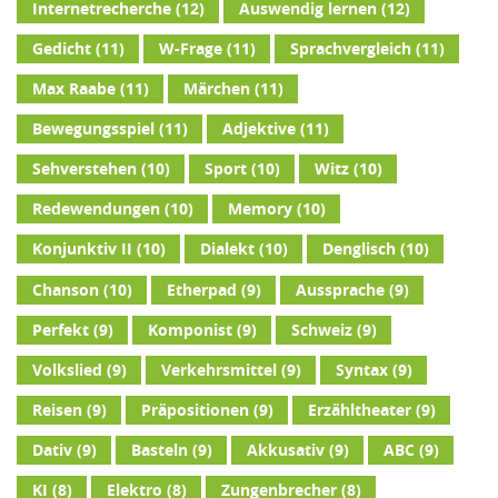
Internetrecherche
(12)
Auswendig lernen
(12)
Gedicht
(11)
W-Frage
(11)
Sprachvergleich
(11)
Max Raabe
(11)
Märchen
(11)
Bewegungsspiel
(11)
Adjektive
(11)
Sehverstehen
(10)
Sport
(10)
Witz
(10)
Redewendungen
(10)
Memory
(10)
Konjunktiv II
(10)
Dialekt
(10)
Denglisch
(10)
Chanson
(10)
Etherpad
(9)
Aussprache
(9)
Perfekt
(9)
Komponist
(9)
Schweiz
(9)
Volkslied
(9)
Verkehrsmittel
(9)
Syntax
(9)
Reisen
(9)
Präpositionen
(9)
Erzähltheater
(9)
Dativ
(9)
Basteln
(9)
Akkusativ
(9)
ABC
(9)
KI
(8)
Elektro
(8)
Zungenbrecher
(8)