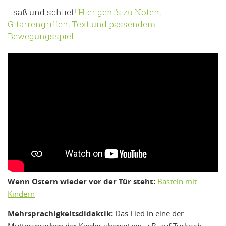
…saß und schlief!
Hier geht’s zu Noten,
Gitarrengriffen, Text und passendem
Bewegungsspiel
Wenn Ostern wieder vor der Tür steht:
Basteln mit
Kindern
Mehrsprachigkeitsdidaktik:
Das Lied in eine der