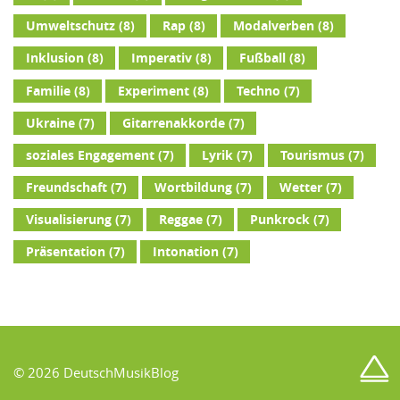
Umweltschutz
(8)
Rap
(8)
Modalverben
(8)
Inklusion
(8)
Imperativ
(8)
Fußball
(8)
Familie
(8)
Experiment
(8)
Techno
(7)
Ukraine
(7)
Gitarrenakkorde
(7)
soziales Engagement
(7)
Lyrik
(7)
Tourismus
(7)
Freundschaft
(7)
Wortbildung
(7)
Wetter
(7)
Visualisierung
(7)
Reggae
(7)
Punkrock
(7)
Präsentation
(7)
Intonation
(7)
© 2026 DeutschMusikBlog