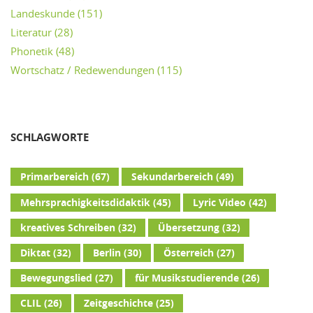
Landeskunde
(151)
Literatur
(28)
Phonetik
(48)
Wortschatz / Redewendungen
(115)
SCHLAGWORTE
Primarbereich
(67)
Sekundarbereich
(49)
Mehrsprachigkeitsdidaktik
(45)
Lyric Video
(42)
kreatives Schreiben
(32)
Übersetzung
(32)
Diktat
(32)
Berlin
(30)
Österreich
(27)
Bewegungslied
(27)
für Musikstudierende
(26)
CLIL
(26)
Zeitgeschichte
(25)