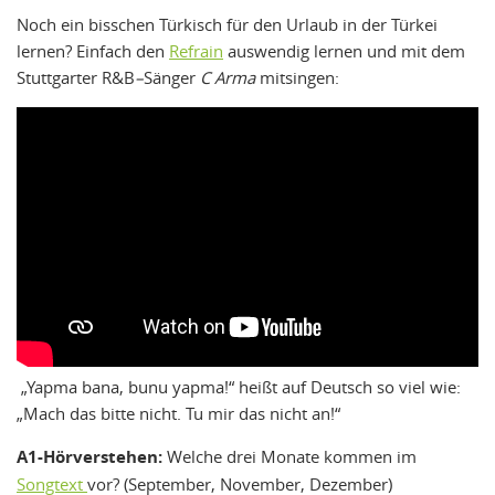
Noch ein bisschen Türkisch für den Urlaub in der Türkei
lernen? Einfach den
Refrain
auswendig lernen und mit dem
Stuttgarter R&B
–
Sänger
C Arma
mitsingen:
„Yapma bana, bunu yapma!“ heißt auf Deutsch so viel wie:
„Mach das bitte nicht. Tu mir das nicht an!“
A1-Hörverstehen:
Welche drei Monate kommen im
Songtext
vor? (September, November, Dezember)