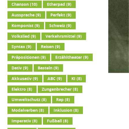
Chanson
(10)
Etherpad
(9)
Aussprache
(9)
Perfekt
(9)
Komponist
(9)
Schweiz
(9)
Volkslied
(9)
Verkehrsmittel
(9)
Syntax
(9)
Reisen
(9)
Präpositionen
(9)
Erzähltheater
(9)
Dativ
(9)
Basteln
(9)
Akkusativ
(9)
ABC
(9)
KI
(8)
Elektro
(8)
Zungenbrecher
(8)
Umweltschutz
(8)
Rap
(8)
Modalverben
(8)
Inklusion
(8)
Imperativ
(8)
Fußball
(8)