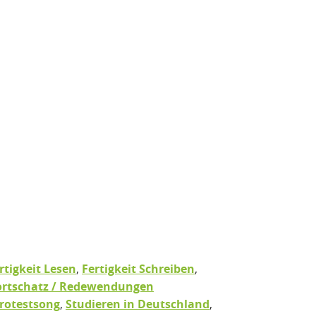
rtigkeit Lesen
,
Fertigkeit Schreiben
,
rtschatz / Redewendungen
rotestsong
,
Studieren in Deutschland
,