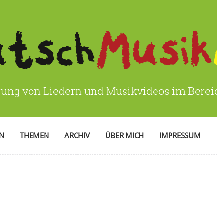
rung von Liedern und Musikvideos im Bere
EN
THEMEN
ARCHIV
ÜBER MICH
IMPRESSUM