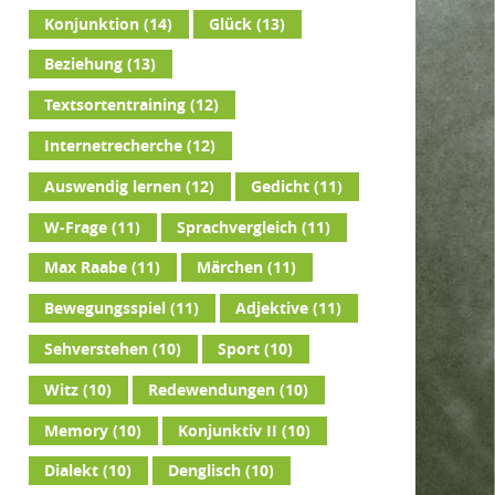
Konjunktion
(14)
Glück
(13)
Beziehung
(13)
Textsortentraining
(12)
Internetrecherche
(12)
Auswendig lernen
(12)
Gedicht
(11)
W-Frage
(11)
Sprachvergleich
(11)
Max Raabe
(11)
Märchen
(11)
Bewegungsspiel
(11)
Adjektive
(11)
Sehverstehen
(10)
Sport
(10)
Witz
(10)
Redewendungen
(10)
Memory
(10)
Konjunktiv II
(10)
Dialekt
(10)
Denglisch
(10)