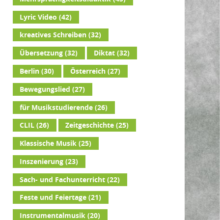
Lyric Video
(42)
kreatives Schreiben
(32)
Übersetzung
(32)
Diktat
(32)
Berlin
(30)
Österreich
(27)
Bewegungslied
(27)
für Musikstudierende
(26)
CLIL
(26)
Zeitgeschichte
(25)
Klassische Musik
(25)
Inszenierung
(23)
Sach- und Fachunterricht
(22)
Feste und Feiertage
(21)
Instrumentalmusik
(20)