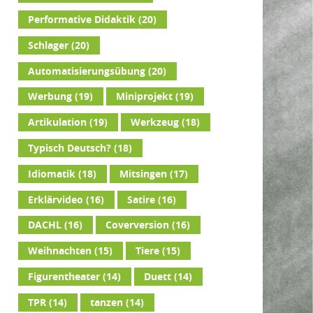
Performative Didaktik
(20)
Schlager
(20)
Automatisierungsübung
(20)
Werbung
(19)
Miniprojekt
(19)
Artikulation
(19)
Werkzeug
(18)
Typisch Deutsch?
(18)
Idiomatik
(18)
Mitsingen
(17)
Erklärvideo
(16)
Satire
(16)
DACHL
(16)
Coverversion
(16)
Weihnachten
(15)
Tiere
(15)
Figurentheater
(14)
Duett
(14)
TPR
(14)
tanzen
(14)