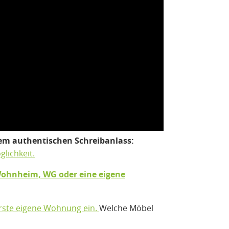
inem authentischen Schreibanlass:
ichkeit.
ohnheim, WG oder eine eigene
erste eigene Wohnung ein.
Welche Möbel