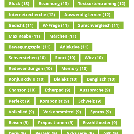
Glück
(13)
Beziehung
(13)
Textsortentraining
(12)
Internetrecherche
(12)
Auswendig lernen
(12)
Gedicht
(11)
W-Frage
(11)
Sprachvergleich
(11)
Max Raabe
(11)
Märchen
(11)
Bewegungsspiel
(11)
Adjektive
(11)
Sehverstehen
(10)
Sport
(10)
Witz
(10)
Redewendungen
(10)
Memory
(10)
Konjunktiv II
(10)
Dialekt
(10)
Denglisch
(10)
Chanson
(10)
Etherpad
(9)
Aussprache
(9)
Perfekt
(9)
Komponist
(9)
Schweiz
(9)
Volkslied
(9)
Verkehrsmittel
(9)
Syntax
(9)
Reisen
(9)
Präpositionen
(9)
Erzähltheater
(9)
Dativ
(9)
Basteln
(9)
Akkusativ
(9)
ABC
(9)