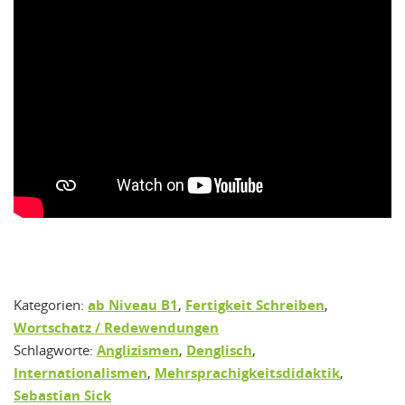
Kategorien:
ab Niveau B1
,
Fertigkeit Schreiben
,
Wortschatz / Redewendungen
Schlagworte:
Anglizismen
,
Denglisch
,
Internationalismen
,
Mehrsprachigkeitsdidaktik
,
Sebastian Sick