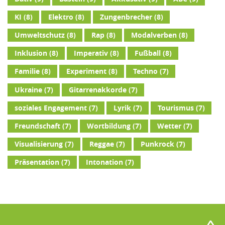
KI
(8)
Elektro
(8)
Zungenbrecher
(8)
Umweltschutz
(8)
Rap
(8)
Modalverben
(8)
Inklusion
(8)
Imperativ
(8)
Fußball
(8)
Familie
(8)
Experiment
(8)
Techno
(7)
Ukraine
(7)
Gitarrenakkorde
(7)
soziales Engagement
(7)
Lyrik
(7)
Tourismus
(7)
Freundschaft
(7)
Wortbildung
(7)
Wetter
(7)
Visualisierung
(7)
Reggae
(7)
Punkrock
(7)
Präsentation
(7)
Intonation
(7)