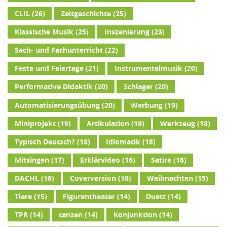
CLIL
(26)
Zeitgeschichte
(25)
Klassische Musik
(25)
Inszenierung
(23)
Sach- und Fachunterricht
(22)
Feste und Feiertage
(21)
Instrumentalmusik
(20)
Performative Didaktik
(20)
Schlager
(20)
Automatisierungsübung
(20)
Werbung
(19)
Miniprojekt
(19)
Artikulation
(19)
Werkzeug
(18)
Typisch Deutsch?
(18)
Idiomatik
(18)
Mitsingen
(17)
Erklärvideo
(16)
Satire
(16)
DACHL
(16)
Coverversion
(16)
Weihnachten
(15)
Tiere
(15)
Figurentheater
(14)
Duett
(14)
TPR
(14)
tanzen
(14)
Konjunktion
(14)