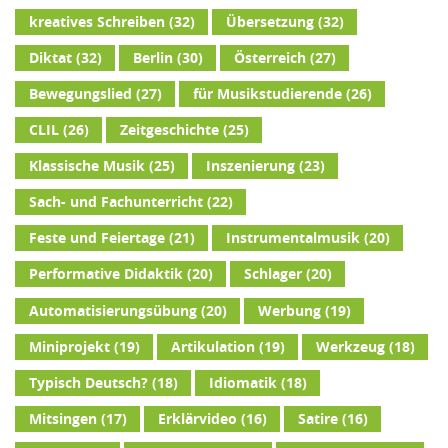
kreatives Schreiben
(32)
Übersetzung
(32)
Diktat
(32)
Berlin
(30)
Österreich
(27)
Bewegungslied
(27)
für Musikstudierende
(26)
CLIL
(26)
Zeitgeschichte
(25)
Klassische Musik
(25)
Inszenierung
(23)
Sach- und Fachunterricht
(22)
Feste und Feiertage
(21)
Instrumentalmusik
(20)
Performative Didaktik
(20)
Schlager
(20)
Automatisierungsübung
(20)
Werbung
(19)
Miniprojekt
(19)
Artikulation
(19)
Werkzeug
(18)
Typisch Deutsch?
(18)
Idiomatik
(18)
Mitsingen
(17)
Erklärvideo
(16)
Satire
(16)