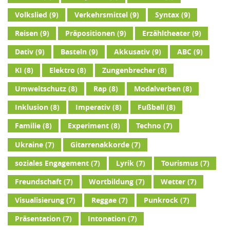
Volkslied
(9)
Verkehrsmittel
(9)
Syntax
(9)
Reisen
(9)
Präpositionen
(9)
Erzähltheater
(9)
Dativ
(9)
Basteln
(9)
Akkusativ
(9)
ABC
(9)
KI
(8)
Elektro
(8)
Zungenbrecher
(8)
Umweltschutz
(8)
Rap
(8)
Modalverben
(8)
Inklusion
(8)
Imperativ
(8)
Fußball
(8)
Familie
(8)
Experiment
(8)
Techno
(7)
Ukraine
(7)
Gitarrenakkorde
(7)
soziales Engagement
(7)
Lyrik
(7)
Tourismus
(7)
Freundschaft
(7)
Wortbildung
(7)
Wetter
(7)
Visualisierung
(7)
Reggae
(7)
Punkrock
(7)
Präsentation
(7)
Intonation
(7)