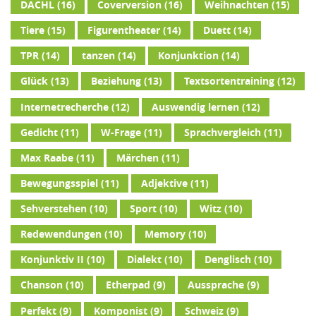
DACHL
(16)
Coverversion
(16)
Weihnachten
(15)
Tiere
(15)
Figurentheater
(14)
Duett
(14)
TPR
(14)
tanzen
(14)
Konjunktion
(14)
Glück
(13)
Beziehung
(13)
Textsortentraining
(12)
Internetrecherche
(12)
Auswendig lernen
(12)
Gedicht
(11)
W-Frage
(11)
Sprachvergleich
(11)
Max Raabe
(11)
Märchen
(11)
Bewegungsspiel
(11)
Adjektive
(11)
Sehverstehen
(10)
Sport
(10)
Witz
(10)
Redewendungen
(10)
Memory
(10)
Konjunktiv II
(10)
Dialekt
(10)
Denglisch
(10)
Chanson
(10)
Etherpad
(9)
Aussprache
(9)
Perfekt
(9)
Komponist
(9)
Schweiz
(9)