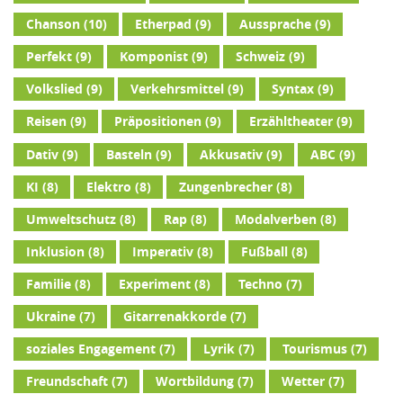
Chanson
(10)
Etherpad
(9)
Aussprache
(9)
Perfekt
(9)
Komponist
(9)
Schweiz
(9)
Volkslied
(9)
Verkehrsmittel
(9)
Syntax
(9)
Reisen
(9)
Präpositionen
(9)
Erzähltheater
(9)
Dativ
(9)
Basteln
(9)
Akkusativ
(9)
ABC
(9)
KI
(8)
Elektro
(8)
Zungenbrecher
(8)
Umweltschutz
(8)
Rap
(8)
Modalverben
(8)
Inklusion
(8)
Imperativ
(8)
Fußball
(8)
Familie
(8)
Experiment
(8)
Techno
(7)
Ukraine
(7)
Gitarrenakkorde
(7)
soziales Engagement
(7)
Lyrik
(7)
Tourismus
(7)
Freundschaft
(7)
Wortbildung
(7)
Wetter
(7)