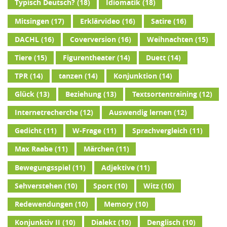
Typisch Deutsch?
(18)
Idiomatik
(18)
Mitsingen
(17)
Erklärvideo
(16)
Satire
(16)
DACHL
(16)
Coverversion
(16)
Weihnachten
(15)
Tiere
(15)
Figurentheater
(14)
Duett
(14)
TPR
(14)
tanzen
(14)
Konjunktion
(14)
Glück
(13)
Beziehung
(13)
Textsortentraining
(12)
Internetrecherche
(12)
Auswendig lernen
(12)
Gedicht
(11)
W-Frage
(11)
Sprachvergleich
(11)
Max Raabe
(11)
Märchen
(11)
Bewegungsspiel
(11)
Adjektive
(11)
Sehverstehen
(10)
Sport
(10)
Witz
(10)
Redewendungen
(10)
Memory
(10)
Konjunktiv II
(10)
Dialekt
(10)
Denglisch
(10)