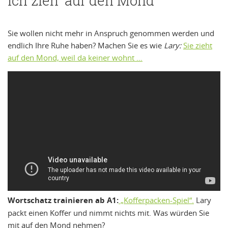
Ich zieh‘ auf den Mond
Sie wollen nicht mehr in Anspruch genommen werden und
endlich Ihre Ruhe haben? Machen Sie es wie
Lary:
Sie zieht
auf den Mond, weil da keiner wohnt …
Wortschatz trainieren ab A1:
„Kofferpacken-Spiel“.
Lary
packt einen Koffer und nimmt nichts mit. Was würden Sie
mit auf den Mond nehmen?