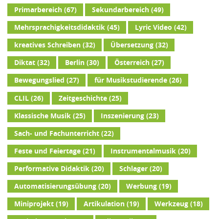
Primarbereich
(67)
Sekundarbereich
(49)
Mehrsprachigkeitsdidaktik
(45)
Lyric Video
(42)
kreatives Schreiben
(32)
Übersetzung
(32)
Diktat
(32)
Berlin
(30)
Österreich
(27)
Bewegungslied
(27)
für Musikstudierende
(26)
CLIL
(26)
Zeitgeschichte
(25)
Klassische Musik
(25)
Inszenierung
(23)
Sach- und Fachunterricht
(22)
Feste und Feiertage
(21)
Instrumentalmusik
(20)
Performative Didaktik
(20)
Schlager
(20)
Automatisierungsübung
(20)
Werbung
(19)
Miniprojekt
(19)
Artikulation
(19)
Werkzeug
(18)