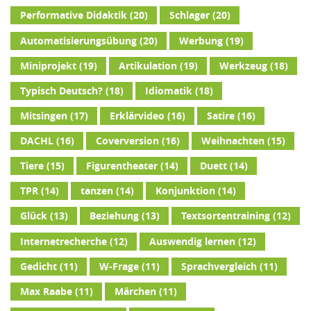
Performative Didaktik
(20)
Schlager
(20)
Automatisierungsübung
(20)
Werbung
(19)
Miniprojekt
(19)
Artikulation
(19)
Werkzeug
(18)
Typisch Deutsch?
(18)
Idiomatik
(18)
Mitsingen
(17)
Erklärvideo
(16)
Satire
(16)
DACHL
(16)
Coverversion
(16)
Weihnachten
(15)
Tiere
(15)
Figurentheater
(14)
Duett
(14)
TPR
(14)
tanzen
(14)
Konjunktion
(14)
Glück
(13)
Beziehung
(13)
Textsortentraining
(12)
Internetrecherche
(12)
Auswendig lernen
(12)
Gedicht
(11)
W-Frage
(11)
Sprachvergleich
(11)
Max Raabe
(11)
Märchen
(11)