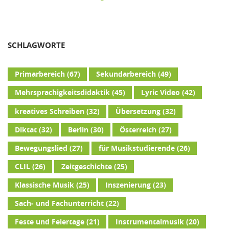
SCHLAGWORTE
Primarbereich
(67)
Sekundarbereich
(49)
Mehrsprachigkeitsdidaktik
(45)
Lyric Video
(42)
kreatives Schreiben
(32)
Übersetzung
(32)
Diktat
(32)
Berlin
(30)
Österreich
(27)
Bewegungslied
(27)
für Musikstudierende
(26)
CLIL
(26)
Zeitgeschichte
(25)
Klassische Musik
(25)
Inszenierung
(23)
Sach- und Fachunterricht
(22)
Feste und Feiertage
(21)
Instrumentalmusik
(20)