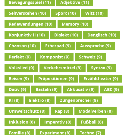
Bewegungsspiel
(11)
Adjektive
(11)
Sehverstehen
(10)
Sport
(10)
Witz
(10)
Redewendungen
(10)
Memory
(10)
Konjunktiv II
(10)
Dialekt
(10)
Denglisch
(10)
Chanson
(10)
Etherpad
(9)
Aussprache
(9)
Perfekt
(9)
Komponist
(9)
Schweiz
(9)
Volkslied
(9)
Verkehrsmittel
(9)
Syntax
(9)
Reisen
(9)
Präpositionen
(9)
Erzähltheater
(9)
Dativ
(9)
Basteln
(9)
Akkusativ
(9)
ABC
(9)
KI
(8)
Elektro
(8)
Zungenbrecher
(8)
Umweltschutz
(8)
Rap
(8)
Modalverben
(8)
Inklusion
(8)
Imperativ
(8)
Fußball
(8)
Familie
(8)
Experiment
(8)
Techno
(7)