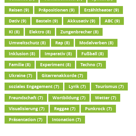
Reisen
(9)
Präpositionen
(9)
Erzähltheater
(9)
Dativ
(9)
Basteln
(9)
Akkusativ
(9)
ABC
(9)
KI
(8)
Elektro
(8)
Zungenbrecher
(8)
Umweltschutz
(8)
Rap
(8)
Modalverben
(8)
Inklusion
(8)
Imperativ
(8)
Fußball
(8)
Familie
(8)
Experiment
(8)
Techno
(7)
Ukraine
(7)
Gitarrenakkorde
(7)
soziales Engagement
(7)
Lyrik
(7)
Tourismus
(7)
Freundschaft
(7)
Wortbildung
(7)
Wetter
(7)
Visualisierung
(7)
Reggae
(7)
Punkrock
(7)
Präsentation
(7)
Intonation
(7)