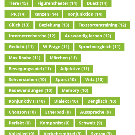
Tiere
(15)
Figurentheater
(14)
Duett
(14)
TPR
(14)
tanzen
(14)
Konjunktion
(14)
Glück
(13)
Beziehung
(13)
Textsortentraining
(12)
Internetrecherche
(12)
Auswendig lernen
(12)
Gedicht
(11)
W-Frage
(11)
Sprachvergleich
(11)
Max Raabe
(11)
Märchen
(11)
Bewegungsspiel
(11)
Adjektive
(11)
Sehverstehen
(10)
Sport
(10)
Witz
(10)
Redewendungen
(10)
Memory
(10)
Konjunktiv II
(10)
Dialekt
(10)
Denglisch
(10)
Chanson
(10)
Etherpad
(9)
Aussprache
(9)
Perfekt
(9)
Komponist
(9)
Schweiz
(9)
Volkslied
(9)
Verkehrsmittel
(9)
Syntax
(9)