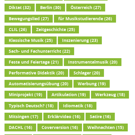
Diktat
(32)
Berlin
(30)
Österreich
(27)
Bewegungslied
(27)
für Musikstudierende
(26)
CLIL
(26)
Zeitgeschichte
(25)
Klassische Musik
(25)
Inszenierung
(23)
Sach- und Fachunterricht
(22)
Feste und Feiertage
(21)
Instrumentalmusik
(20)
Performative Didaktik
(20)
Schlager
(20)
Automatisierungsübung
(20)
Werbung
(19)
Miniprojekt
(19)
Artikulation
(19)
Werkzeug
(18)
Typisch Deutsch?
(18)
Idiomatik
(18)
Mitsingen
(17)
Erklärvideo
(16)
Satire
(16)
DACHL
(16)
Coverversion
(16)
Weihnachten
(15)