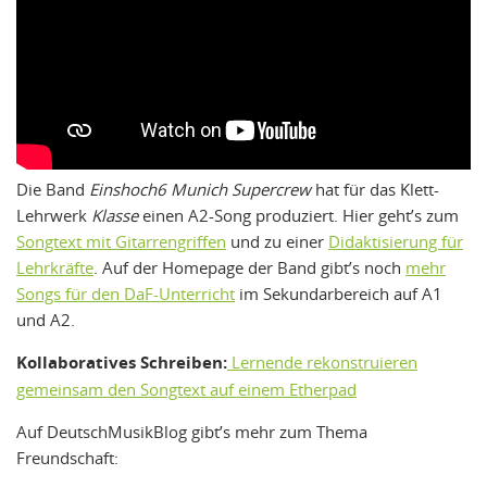
Die Band
Einshoch6 Munich Supercrew
hat für das Klett-
Lehrwerk
Klasse
einen A2-Song produziert. Hier geht’s zum
Songtext mit Gitarrengriffen
und zu einer
Didaktisierung für
Lehrkräfte
. Auf der Homepage der Band gibt’s noch
mehr
Songs für den DaF-Unterricht
im Sekundarbereich auf A1
und A2.
Kollaboratives Schreiben:
Lernende rekonstruieren
gemeinsam den Songtext auf einem Etherpad
Auf DeutschMusikBlog gibt’s mehr zum Thema
Freundschaft: