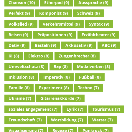
Chanson
(10)
Etherpad
(9)
Aussprache
(9)
Perfekt
(9)
Komponist
(9)
Schweiz
(9)
Volkslied
(9)
Verkehrsmittel
(9)
Syntax
(9)
Reisen
(9)
Präpositionen
(9)
Erzähltheater
(9)
Dativ
(9)
Basteln
(9)
Akkusativ
(9)
ABC
(9)
KI
(8)
Elektro
(8)
Zungenbrecher
(8)
Umweltschutz
(8)
Rap
(8)
Modalverben
(8)
Inklusion
(8)
Imperativ
(8)
Fußball
(8)
Familie
(8)
Experiment
(8)
Techno
(7)
Ukraine
(7)
Gitarrenakkorde
(7)
soziales Engagement
(7)
Lyrik
(7)
Tourismus
(7)
Freundschaft
(7)
Wortbildung
(7)
Wetter
(7)
Visualisierung
(7)
Reggae
(7)
Punkrock
(7)