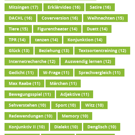
Mitsingen
(17)
Erklärvideo
(16)
Satire
(16)
DACHL
(16)
Coverversion
(16)
Weihnachten
(15)
Tiere
(15)
Figurentheater
(14)
Duett
(14)
TPR
(14)
tanzen
(14)
Konjunktion
(14)
Glück
(13)
Beziehung
(13)
Textsortentraining
(12)
Internetrecherche
(12)
Auswendig lernen
(12)
Gedicht
(11)
W-Frage
(11)
Sprachvergleich
(11)
Max Raabe
(11)
Märchen
(11)
Bewegungsspiel
(11)
Adjektive
(11)
Sehverstehen
(10)
Sport
(10)
Witz
(10)
Redewendungen
(10)
Memory
(10)
Konjunktiv II
(10)
Dialekt
(10)
Denglisch
(10)