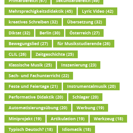
Primarbereich
(67)
Sekundarbereich
(49)
Mehrsprachigkeitsdidaktik
(45)
Lyric Video
(42)
kreatives Schreiben
(32)
Übersetzung
(32)
Diktat
(32)
Berlin
(30)
Österreich
(27)
Bewegungslied
(27)
für Musikstudierende
(26)
CLIL
(26)
Zeitgeschichte
(25)
Klassische Musik
(25)
Inszenierung
(23)
Sach- und Fachunterricht
(22)
Feste und Feiertage
(21)
Instrumentalmusik
(20)
Performative Didaktik
(20)
Schlager
(20)
Automatisierungsübung
(20)
Werbung
(19)
Miniprojekt
(19)
Artikulation
(19)
Werkzeug
(18)
Typisch Deutsch?
(18)
Idiomatik
(18)