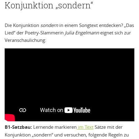
Konjunktion „sondern“
Die Konjunktion
sondern
in einem Songtext entdecken? „Das
Lied“ der Poetry-Slammerin
Julia Engelmann
eignet sich zur
Veranschaulichung:
B1-Satzbau:
Lernende markieren
im Text
Sätze mit der
Konjunktion „sondern“ und versuchen, folgende Regeln zu