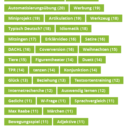
Automatisierungsübung
(20)
Werbung
(19)
Miniprojekt
(19)
Artikulation
(19)
Werkzeug
(18)
Typisch Deutsch?
(18)
Idiomatik
(18)
Mitsingen
(17)
Erklärvideo
(16)
Satire
(16)
DACHL
(16)
Coverversion
(16)
Weihnachten
(15)
Tiere
(15)
Figurentheater
(14)
Duett
(14)
TPR
(14)
tanzen
(14)
Konjunktion
(14)
Glück
(13)
Beziehung
(13)
Textsortentraining
(12)
Internetrecherche
(12)
Auswendig lernen
(12)
Gedicht
(11)
W-Frage
(11)
Sprachvergleich
(11)
Max Raabe
(11)
Märchen
(11)
Bewegungsspiel
(11)
Adjektive
(11)