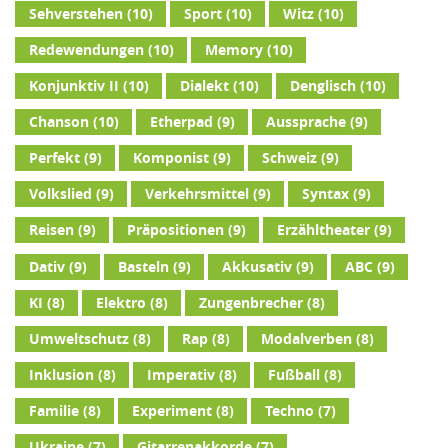
Sehverstehen
(10)
Sport
(10)
Witz
(10)
Redewendungen
(10)
Memory
(10)
Konjunktiv II
(10)
Dialekt
(10)
Denglisch
(10)
Chanson
(10)
Etherpad
(9)
Aussprache
(9)
Perfekt
(9)
Komponist
(9)
Schweiz
(9)
Volkslied
(9)
Verkehrsmittel
(9)
Syntax
(9)
Reisen
(9)
Präpositionen
(9)
Erzähltheater
(9)
Dativ
(9)
Basteln
(9)
Akkusativ
(9)
ABC
(9)
KI
(8)
Elektro
(8)
Zungenbrecher
(8)
Umweltschutz
(8)
Rap
(8)
Modalverben
(8)
Inklusion
(8)
Imperativ
(8)
Fußball
(8)
Familie
(8)
Experiment
(8)
Techno
(7)
Ukraine
(7)
Gitarrenakkorde
(7)