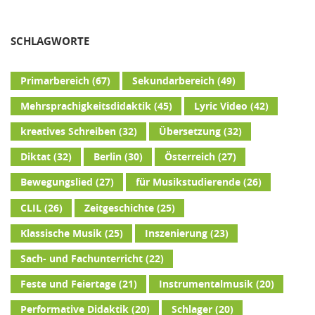
SCHLAGWORTE
Primarbereich
(67)
Sekundarbereich
(49)
Mehrsprachigkeitsdidaktik
(45)
Lyric Video
(42)
kreatives Schreiben
(32)
Übersetzung
(32)
Diktat
(32)
Berlin
(30)
Österreich
(27)
Bewegungslied
(27)
für Musikstudierende
(26)
CLIL
(26)
Zeitgeschichte
(25)
Klassische Musik
(25)
Inszenierung
(23)
Sach- und Fachunterricht
(22)
Feste und Feiertage
(21)
Instrumentalmusik
(20)
Performative Didaktik
(20)
Schlager
(20)