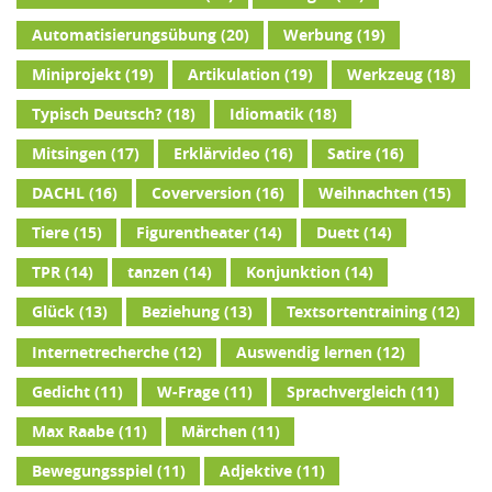
Automatisierungsübung
(20)
Werbung
(19)
Miniprojekt
(19)
Artikulation
(19)
Werkzeug
(18)
Typisch Deutsch?
(18)
Idiomatik
(18)
Mitsingen
(17)
Erklärvideo
(16)
Satire
(16)
DACHL
(16)
Coverversion
(16)
Weihnachten
(15)
Tiere
(15)
Figurentheater
(14)
Duett
(14)
TPR
(14)
tanzen
(14)
Konjunktion
(14)
Glück
(13)
Beziehung
(13)
Textsortentraining
(12)
Internetrecherche
(12)
Auswendig lernen
(12)
Gedicht
(11)
W-Frage
(11)
Sprachvergleich
(11)
Max Raabe
(11)
Märchen
(11)
Bewegungsspiel
(11)
Adjektive
(11)