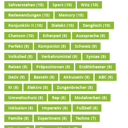
Sehverstehen
(10)
Sport
(10)
Witz
(10)
Redewendungen
(10)
Memory
(10)
Konjunktiv II
(10)
Dialekt
(10)
Denglisch
(10)
Chanson
(10)
Etherpad
(9)
Aussprache
(9)
Perfekt
(9)
Komponist
(9)
Schweiz
(9)
Volkslied
(9)
Verkehrsmittel
(9)
Syntax
(9)
Reisen
(9)
Präpositionen
(9)
Erzähltheater
(9)
Dativ
(9)
Basteln
(9)
Akkusativ
(9)
ABC
(9)
KI
(8)
Elektro
(8)
Zungenbrecher
(8)
Umweltschutz
(8)
Rap
(8)
Modalverben
(8)
Inklusion
(8)
Imperativ
(8)
Fußball
(8)
Familie
(8)
Experiment
(8)
Techno
(7)