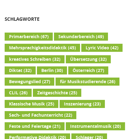
SCHLAGWORTE
Primarbereich
(67)
Sekundarbereich
(49)
Mehrsprachigkeitsdidaktik
(45)
Lyric Video
(42)
kreatives Schreiben
(32)
Übersetzung
(32)
Diktat
(32)
Berlin
(30)
Österreich
(27)
Bewegungslied
(27)
für Musikstudierende
(26)
CLIL
(26)
Zeitgeschichte
(25)
Klassische Musik
(25)
Inszenierung
(23)
Sach- und Fachunterricht
(22)
Feste und Feiertage
(21)
Instrumentalmusik
(20)
Performative Didaktik
(20)
Schlager
(20)