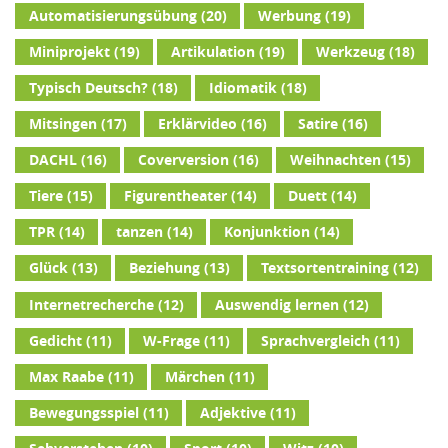
Automatisierungsübung
(20)
Werbung
(19)
Miniprojekt
(19)
Artikulation
(19)
Werkzeug
(18)
Typisch Deutsch?
(18)
Idiomatik
(18)
Mitsingen
(17)
Erklärvideo
(16)
Satire
(16)
DACHL
(16)
Coverversion
(16)
Weihnachten
(15)
Tiere
(15)
Figurentheater
(14)
Duett
(14)
TPR
(14)
tanzen
(14)
Konjunktion
(14)
Glück
(13)
Beziehung
(13)
Textsortentraining
(12)
Internetrecherche
(12)
Auswendig lernen
(12)
Gedicht
(11)
W-Frage
(11)
Sprachvergleich
(11)
Max Raabe
(11)
Märchen
(11)
Bewegungsspiel
(11)
Adjektive
(11)