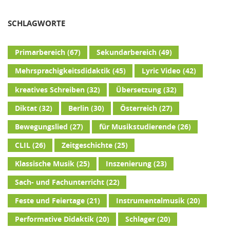
SCHLAGWORTE
Primarbereich
(67)
Sekundarbereich
(49)
Mehrsprachigkeitsdidaktik
(45)
Lyric Video
(42)
kreatives Schreiben
(32)
Übersetzung
(32)
Diktat
(32)
Berlin
(30)
Österreich
(27)
Bewegungslied
(27)
für Musikstudierende
(26)
CLIL
(26)
Zeitgeschichte
(25)
Klassische Musik
(25)
Inszenierung
(23)
Sach- und Fachunterricht
(22)
Feste und Feiertage
(21)
Instrumentalmusik
(20)
Performative Didaktik
(20)
Schlager
(20)