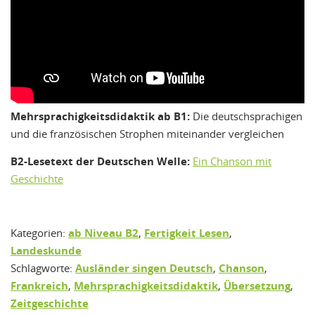
Mehrsprachigkeitsdidaktik ab B1:
Die deutschsprachigen
und die französischen Strophen miteinander vergleichen
B2-Lesetext der Deutschen Welle:
Ein Chanson mit
Geschichte
Kategorien:
ab Niveau B2
,
Fertigkeit Lesen
,
Landeskunde
Schlagworte:
Ausländer singen Deutsch
,
Chanson
,
Frankreich
,
Mehrsprachigkeitsdidaktik
,
Übersetzung
,
Zeitgeschichte