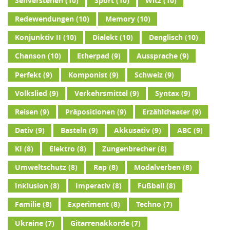
Sehverstehen
(10)
Sport
(10)
Witz
(10)
Redewendungen
(10)
Memory
(10)
Konjunktiv II
(10)
Dialekt
(10)
Denglisch
(10)
Chanson
(10)
Etherpad
(9)
Aussprache
(9)
Perfekt
(9)
Komponist
(9)
Schweiz
(9)
Volkslied
(9)
Verkehrsmittel
(9)
Syntax
(9)
Reisen
(9)
Präpositionen
(9)
Erzähltheater
(9)
Dativ
(9)
Basteln
(9)
Akkusativ
(9)
ABC
(9)
KI
(8)
Elektro
(8)
Zungenbrecher
(8)
Umweltschutz
(8)
Rap
(8)
Modalverben
(8)
Inklusion
(8)
Imperativ
(8)
Fußball
(8)
Familie
(8)
Experiment
(8)
Techno
(7)
Ukraine
(7)
Gitarrenakkorde
(7)