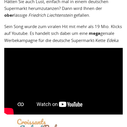
Hätten Sie auch Lust, einfach mal in einem deutschen
Supermarkt herumzutanzen? Dann wird Ihnen der
ober
lässige
Friedrich Liechtenstein
gefallen.
Sein Song wurde zum viralen Hit mit mehr als 19 Mio. Klicks
auf Youtube. Es handelt sich dabei um eine
mega
geniale
Werbekampagne für die deutsche Supermarkt-Kette
Edeka
.