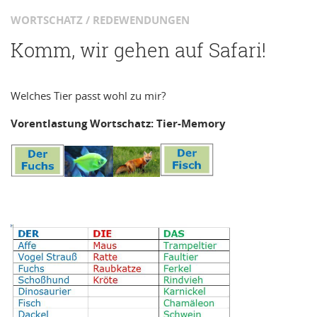
WORTSCHATZ / REDEWENDUNGEN
Komm, wir gehen auf Safari!
Welches Tier passt wohl zu mir?
Vor
ent
lastun
g
W
ortsch
atz: Ti
er-Me
mory