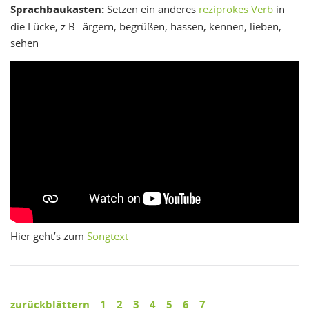
Sprachbaukasten:
Setzen ein anderes
reziprokes Verb
in
die Lücke, z.B.: ärgern, begrüßen, hassen, kennen, lieben,
sehen
Hier geht’s zum
Songtext
zurückblättern
1
2
3
4
5
6
7