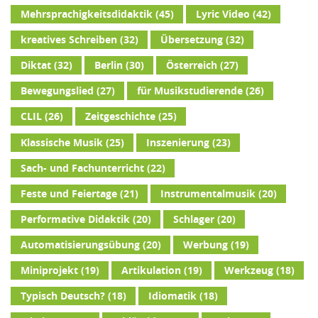
Mehrsprachigkeitsdidaktik
(45)
Lyric Video
(42)
kreatives Schreiben
(32)
Übersetzung
(32)
Diktat
(32)
Berlin
(30)
Österreich
(27)
Bewegungslied
(27)
für Musikstudierende
(26)
CLIL
(26)
Zeitgeschichte
(25)
Klassische Musik
(25)
Inszenierung
(23)
Sach- und Fachunterricht
(22)
Feste und Feiertage
(21)
Instrumentalmusik
(20)
Performative Didaktik
(20)
Schlager
(20)
Automatisierungsübung
(20)
Werbung
(19)
Miniprojekt
(19)
Artikulation
(19)
Werkzeug
(18)
Typisch Deutsch?
(18)
Idiomatik
(18)