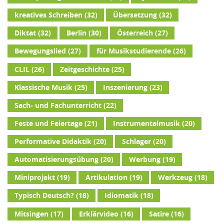
kreatives Schreiben
(32)
Übersetzung
(32)
Diktat
(32)
Berlin
(30)
Österreich
(27)
Bewegungslied
(27)
für Musikstudierende
(26)
CLIL
(26)
Zeitgeschichte
(25)
Klassische Musik
(25)
Inszenierung
(23)
Sach- und Fachunterricht
(22)
Feste und Feiertage
(21)
Instrumentalmusik
(20)
Performative Didaktik
(20)
Schlager
(20)
Automatisierungsübung
(20)
Werbung
(19)
Miniprojekt
(19)
Artikulation
(19)
Werkzeug
(18)
Typisch Deutsch?
(18)
Idiomatik
(18)
Mitsingen
(17)
Erklärvideo
(16)
Satire
(16)