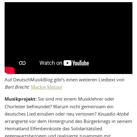
Auf DeutschMusikBlog gibt’s einen weiteren Liedtext von
Bert Brecht
:
Mackie Messer
Musikprojekt:
Sie sind mit einem Musiklehrer oder
Chorleiter befreundet? Warum nicht gemeinsam ein
deutsches Lied einüben oder neu vertonen?
Kouadio Atobé
arrangierte vor dem Hintergrund des Bürgerkriegs in seinem
Heimatland Elfenbeinküste das Solidaritätslied
gegenwartsbezogen und realisierte zusammen mit