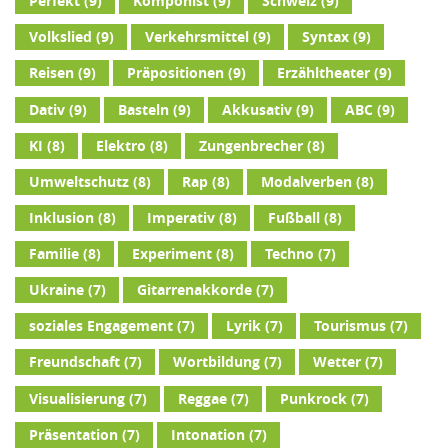
Perfekt
(9)
Komponist
(9)
Schweiz
(9)
Volkslied
(9)
Verkehrsmittel
(9)
Syntax
(9)
Reisen
(9)
Präpositionen
(9)
Erzähltheater
(9)
Dativ
(9)
Basteln
(9)
Akkusativ
(9)
ABC
(9)
KI
(8)
Elektro
(8)
Zungenbrecher
(8)
Umweltschutz
(8)
Rap
(8)
Modalverben
(8)
Inklusion
(8)
Imperativ
(8)
Fußball
(8)
Familie
(8)
Experiment
(8)
Techno
(7)
Ukraine
(7)
Gitarrenakkorde
(7)
soziales Engagement
(7)
Lyrik
(7)
Tourismus
(7)
Freundschaft
(7)
Wortbildung
(7)
Wetter
(7)
Visualisierung
(7)
Reggae
(7)
Punkrock
(7)
Präsentation
(7)
Intonation
(7)