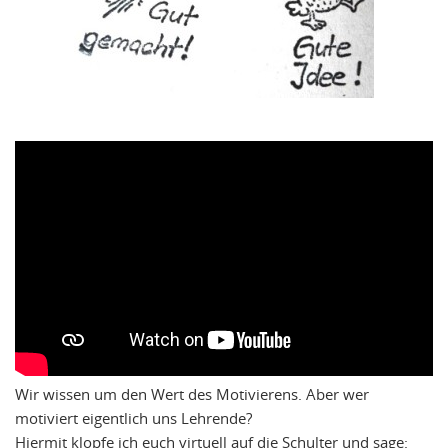
Wir wissen um den Wert des Motivierens. Aber wer
motiviert eigentlich uns Lehrende?
Hiermit klopfe ich euch virtuell auf die Schulter und sage: