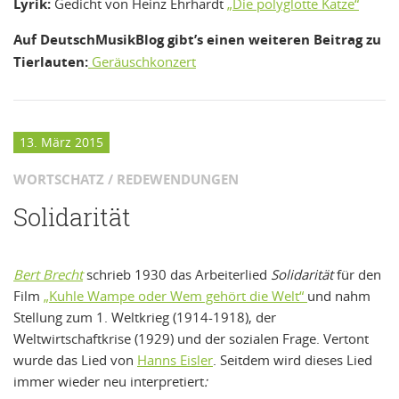
Lyrik:
Gedicht von Heinz Ehrhardt
„Die polyglotte Katze“
Auf DeutschMusikBlog gibt’s einen weiteren Beitrag zu
Tierlauten:
Geräuschkonzert
13. März 2015
WORTSCHATZ / REDEWENDUNGEN
Solidarität
Bert Brecht
schrieb 1930 das Arbeiterlied
Solidarität
für den
Film
„Kuhle Wampe oder Wem gehört die Welt“
und nahm
Stellung zum 1. Weltkrieg (1914-1918), der
Weltwirtschaftkrise (1929) und der sozialen Frage. Vertont
wurde das Lied von
Hanns Eisler
. Seitdem wird dieses Lied
immer wieder neu interpretiert
: