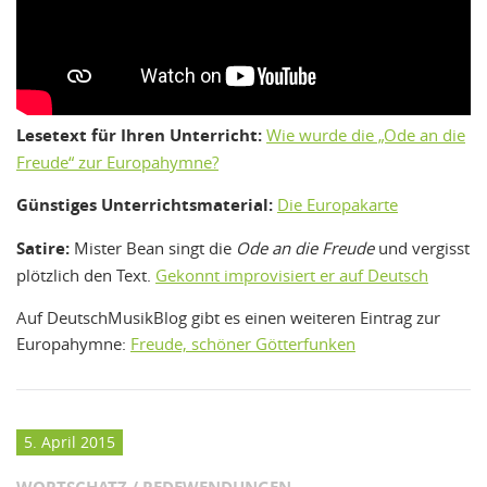
Lesetext für Ihren Unterricht:
Wie wurde die „Ode an die
Freude“ zur Europahymne?
Günstiges Unterrichtsmaterial:
Die Europakarte
Satire:
Mister Bean singt die
Ode an die Freude
und vergisst
plötzlich den Text.
Gekonnt improvisiert er auf Deutsch
Auf DeutschMusikBlog gibt es einen weiteren Eintrag zur
Europahymne:
Freude, schöner Götterfunken
5. April 2015