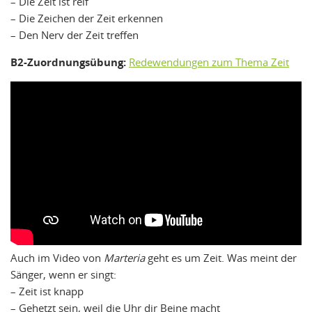
– Die Zeit ist reif
– Die Zeichen der Zeit erkennen
– Den Nerv der Zeit treffen
B2-Zuordnungsübung:
Redewendungen zum Thema Zeit
Auch im Video von
Marteria
geht es um Zeit. Was meint der
Sänger, wenn er singt:
– Zeit ist knapp
– Gehetzt sein, weil die Uhr dir Beine macht