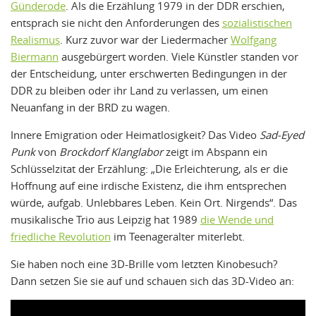
Günderode
. Als die Erzählung 1979 in der DDR erschien,
entsprach sie nicht den Anforderungen des
sozialistischen
Realismus
. Kurz zuvor war der Liedermacher
Wolfgang
Biermann
ausgebürgert worden. Viele Künstler standen vor
der Entscheidung, unter erschwerten Bedingungen in der
DDR zu bleiben oder ihr Land zu verlassen, um einen
Neuanfang in der BRD zu wagen.
Innere Emigration oder Heimatlosigkeit? Das Video
Sad-Eyed
Punk
von
Brockdorf Klanglabor
zeigt im Abspann ein
Schlüsselzitat der Erzählung: „Die Erleichterung, als er die
Hoffnung auf eine irdische Existenz, die ihm entsprechen
würde, aufgab. Unlebbares Leben. Kein Ort. Nirgends“. Das
musikalische Trio aus Leipzig hat 1989
die Wende und
friedliche Revolution
im Teenageralter miterlebt.
Sie haben noch eine 3D-Brille vom letzten Kinobesuch?
Dann setzen Sie sie auf und schauen sich das 3D-Video an: