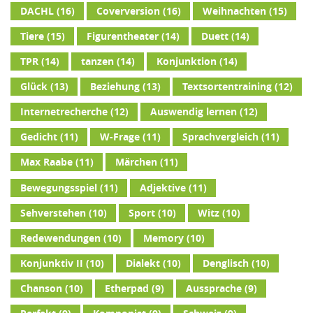
DACHL
(16)
Coverversion
(16)
Weihnachten
(15)
Tiere
(15)
Figurentheater
(14)
Duett
(14)
TPR
(14)
tanzen
(14)
Konjunktion
(14)
Glück
(13)
Beziehung
(13)
Textsortentraining
(12)
Internetrecherche
(12)
Auswendig lernen
(12)
Gedicht
(11)
W-Frage
(11)
Sprachvergleich
(11)
Max Raabe
(11)
Märchen
(11)
Bewegungsspiel
(11)
Adjektive
(11)
Sehverstehen
(10)
Sport
(10)
Witz
(10)
Redewendungen
(10)
Memory
(10)
Konjunktiv II
(10)
Dialekt
(10)
Denglisch
(10)
Chanson
(10)
Etherpad
(9)
Aussprache
(9)