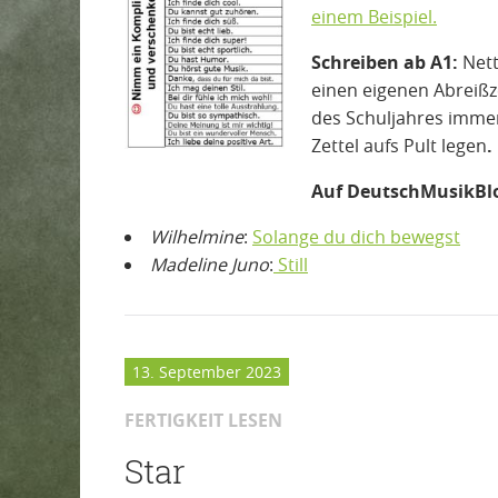
einem Beispiel.
Schreiben ab A1:
Nett
einen eigenen Abreißz
des Schuljahres imme
Zettel aufs Pult legen
.
Auf DeutschMusikBlo
Wilhelmine
:
Solange du dich bewegst
Madeline Juno
:
Still
13. September 2023
FERTIGKEIT LESEN
Star