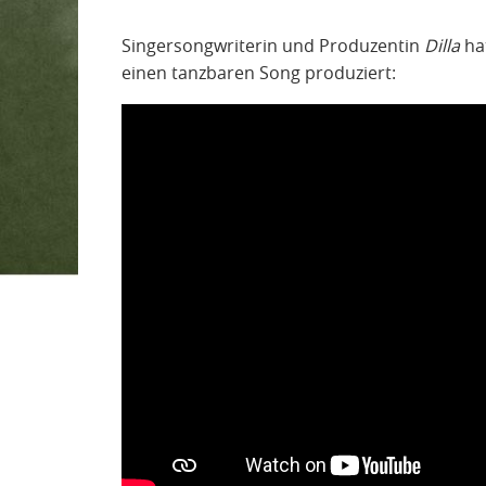
Singersongwriterin und Produzentin
Dilla
ha
einen tanzbaren Song produziert: