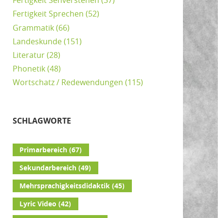
Fertigkeit Sehverstehen
(37)
Fertigkeit Sprechen
(52)
Grammatik
(66)
Landeskunde
(151)
Literatur
(28)
Phonetik
(48)
Wortschatz / Redewendungen
(115)
SCHLAGWORTE
Primarbereich
(67)
Sekundarbereich
(49)
Mehrsprachigkeitsdidaktik
(45)
Lyric Video
(42)