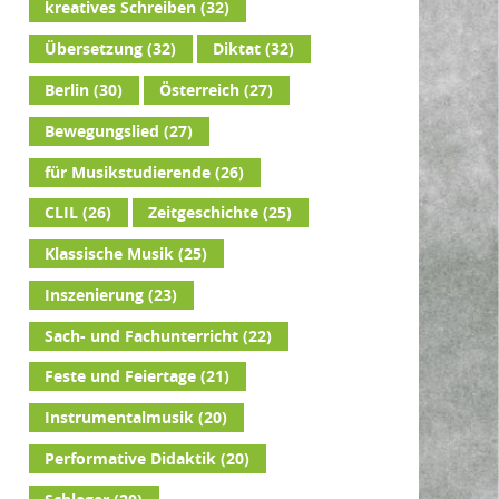
kreatives Schreiben
(32)
Übersetzung
(32)
Diktat
(32)
Berlin
(30)
Österreich
(27)
Bewegungslied
(27)
für Musikstudierende
(26)
CLIL
(26)
Zeitgeschichte
(25)
Klassische Musik
(25)
Inszenierung
(23)
Sach- und Fachunterricht
(22)
Feste und Feiertage
(21)
Instrumentalmusik
(20)
Performative Didaktik
(20)