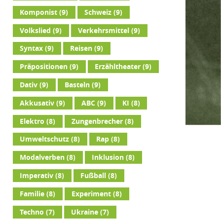
Komponist
(9)
Schweiz
(9)
Volkslied
(9)
Verkehrsmittel
(9)
Syntax
(9)
Reisen
(9)
Präpositionen
(9)
Erzähltheater
(9)
Dativ
(9)
Basteln
(9)
Akkusativ
(9)
ABC
(9)
KI
(8)
Elektro
(8)
Zungenbrecher
(8)
Umweltschutz
(8)
Rap
(8)
Modalverben
(8)
Inklusion
(8)
Imperativ
(8)
Fußball
(8)
Familie
(8)
Experiment
(8)
Techno
(7)
Ukraine
(7)