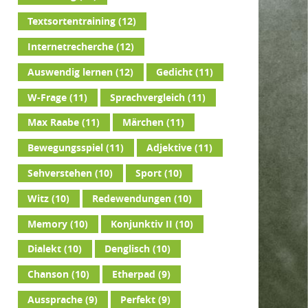
Textsortentraining
(12)
Internetrecherche
(12)
Auswendig lernen
(12)
Gedicht
(11)
W-Frage
(11)
Sprachvergleich
(11)
Max Raabe
(11)
Märchen
(11)
Bewegungsspiel
(11)
Adjektive
(11)
Sehverstehen
(10)
Sport
(10)
Witz
(10)
Redewendungen
(10)
Memory
(10)
Konjunktiv II
(10)
Dialekt
(10)
Denglisch
(10)
Chanson
(10)
Etherpad
(9)
Aussprache
(9)
Perfekt
(9)