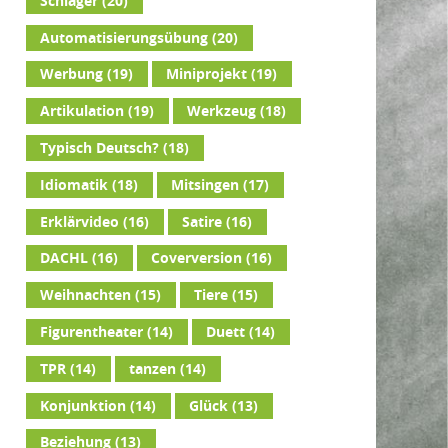
Schlager
(20)
Automatisierungsübung
(20)
Werbung
(19)
Miniprojekt
(19)
Artikulation
(19)
Werkzeug
(18)
Typisch Deutsch?
(18)
Idiomatik
(18)
Mitsingen
(17)
Erklärvideo
(16)
Satire
(16)
DACHL
(16)
Coverversion
(16)
Weihnachten
(15)
Tiere
(15)
Figurentheater
(14)
Duett
(14)
TPR
(14)
tanzen
(14)
Konjunktion
(14)
Glück
(13)
Beziehung
(13)