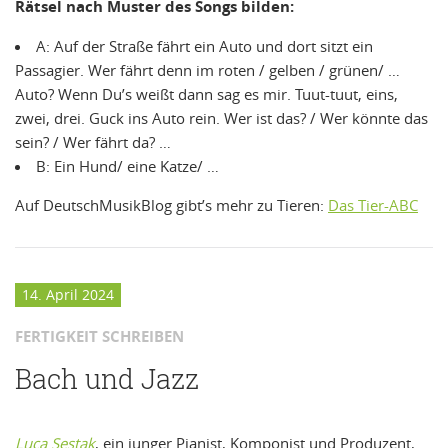
Rätsel nach Muster des Songs bilden:
A: Auf der Straße fährt ein Auto und dort sitzt ein
Passagier. Wer fährt denn im roten / gelben / grünen/ …
Auto? Wenn Du’s weißt dann sag es mir. Tuut-tuut, eins,
zwei, drei. Guck ins Auto rein. Wer ist das? / Wer könnte das
sein? / Wer fährt da? …
B: Ein Hund/ eine Katze/ …
Auf DeutschMusikBlog gibt’s mehr zu Tieren:
Das Tier-ABC
14. April 2024
FERTIGKEIT SCHREIBEN
Bach und Jazz
Luca Sestak
, ein junger Pianist, Komponist und Produzent,