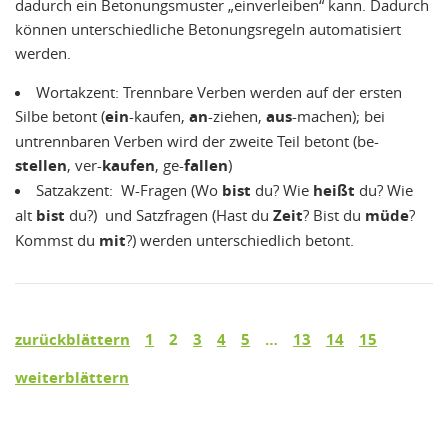
dadurch ein Betonungsmuster „einverleiben“ kann. Dadurch
können unterschiedliche Betonungsregeln automatisiert
werden.
Wortakzent: Trennbare Verben werden auf der ersten
Silbe betont (
ein
-kaufen,
an
-ziehen,
aus
-machen); bei
untrennbaren Verben wird der zweite Teil betont (be-
stellen
, ver-
kaufen
, ge-
fallen
)
Satzakzent: W-Fragen (Wo
bist
du? Wie
heißt
du? Wie
alt
bist
du?) und Satzfragen (Hast du
Zeit
? Bist du
müde
?
Kommst du
mit
?) werden unterschiedlich betont.
zurückblättern
1
2
3
4
5
…
13
14
15
weiterblättern