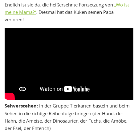
Endlich ist sie da, die heißersehnte Fortsetzung von
„Wo ist
meine Mama?“
. Diesmal hat das Küken seinen Papa
verloren!
Sehverstehen:
In der Gruppe Tierkarten basteln und beim
Sehen in die richtige Reihenfolge bringen (der Hund, der
Hahn, die Ameise, der Dinosaurier, der Fuchs, die Amöbe,
der Esel, der Enterich).