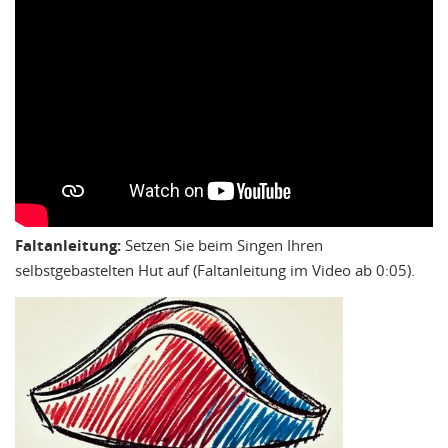
Faltanleitung:
Setzen Sie beim Singen Ihren
selbstgebastelten Hut auf (Faltanleitung im Video ab 0:05).