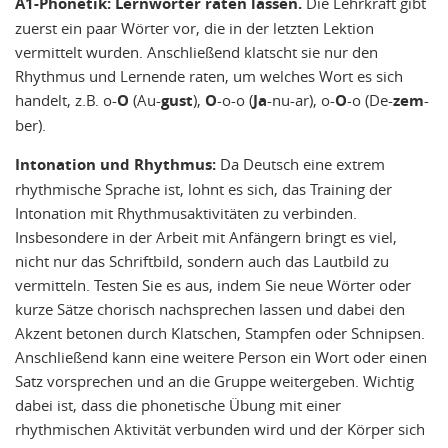
A1-Phonetik: Lernwörter raten lassen.
Die Lehrkraft gibt
zuerst ein paar Wörter vor, die in der letzten Lektion
vermittelt wurden. Anschließend klatscht sie nur den
Rhythmus und Lernende raten, um welches Wort es sich
handelt, z.B. o-
O
(Au-
gust
),
O
-o-o (
Ja
-nu-ar), o-
O
-o (De-
zem
-
ber).
Intonation und Rhythmus:
Da Deutsch eine extrem
rhythmische Sprache ist, lohnt es sich, das Training der
Intonation mit Rhythmusaktivitäten zu verbinden.
Insbesondere in der Arbeit mit Anfängern bringt es viel,
nicht nur das Schriftbild, sondern auch das Lautbild zu
vermitteln. Testen Sie es aus, indem Sie neue Wörter oder
kurze Sätze chorisch nachsprechen lassen und dabei den
Akzent betonen durch Klatschen, Stampfen oder Schnipsen.
Anschließend kann eine weitere Person ein Wort oder einen
Satz vorsprechen und an die Gruppe weitergeben. Wichtig
dabei ist, dass die phonetische Übung mit einer
rhythmischen Aktivität verbunden wird und der Körper sich