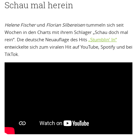
Schau mal herein
Helene Fischer
und
Florian Silbereisen
tummeln sich seit
Wochen in den Charts mit ihrem Schlager „Schau doch mal
rein“. Die deutsche Neuauflage des Hits
„Stumblin’ In“
entwickelte sich zum viralen Hit auf YouTube, Spotify und bei
TikTok.