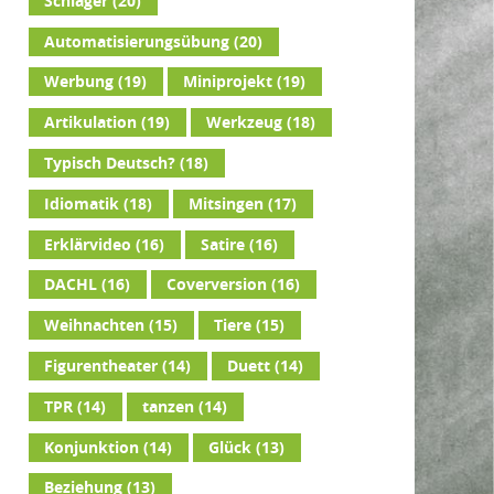
Schlager
(20)
Automatisierungsübung
(20)
Werbung
(19)
Miniprojekt
(19)
Artikulation
(19)
Werkzeug
(18)
Typisch Deutsch?
(18)
Idiomatik
(18)
Mitsingen
(17)
Erklärvideo
(16)
Satire
(16)
DACHL
(16)
Coverversion
(16)
Weihnachten
(15)
Tiere
(15)
Figurentheater
(14)
Duett
(14)
TPR
(14)
tanzen
(14)
Konjunktion
(14)
Glück
(13)
Beziehung
(13)