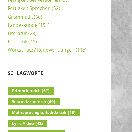
Fertigkeit Sehverstehen
(37)
Fertigkeit Sprechen
(52)
Grammatik
(66)
Landeskunde
(151)
Literatur
(28)
Phonetik
(48)
Wortschatz / Redewendungen
(115)
SCHLAGWORTE
Primarbereich
(67)
Sekundarbereich
(49)
Mehrsprachigkeitsdidaktik
(45)
Lyric Video
(42)