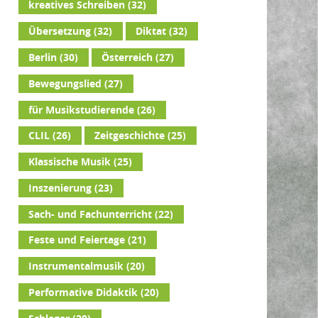
kreatives Schreiben
(32)
Übersetzung
(32)
Diktat
(32)
Berlin
(30)
Österreich
(27)
Bewegungslied
(27)
für Musikstudierende
(26)
CLIL
(26)
Zeitgeschichte
(25)
Klassische Musik
(25)
Inszenierung
(23)
Sach- und Fachunterricht
(22)
Feste und Feiertage
(21)
Instrumentalmusik
(20)
Performative Didaktik
(20)