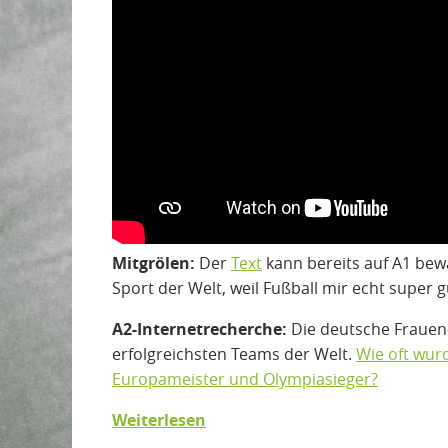
Mitgrölen:
Der
Text
kann bereits auf A1 bewä
Sport der Welt, weil Fußball mir echt super gu
A2-Internetrecherche:
Die deutsche Frauen
erfolgreichsten Teams der Welt.
Wie oft wur
Europameister und Olympiasieger?
Weiterlesen